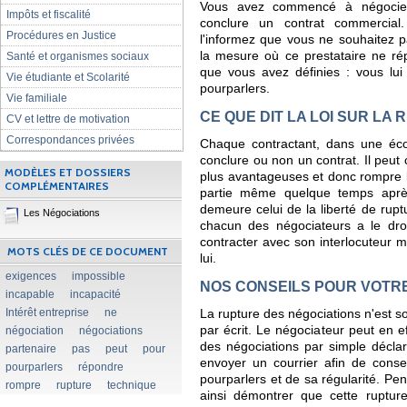
Vous avez commencé à négocie
Impôts et fiscalité
conclure un contrat commercial
Procédures en Justice
l'informez que vous ne souhaitez p
la mesure où ce prestataire ne r
Santé et organismes sociaux
que vous avez définies : vous lui
Vie étudiante et Scolarité
pourparlers.
Vie familiale
CE QUE DIT LA LOI SUR LA
CV et lettre de motivation
Correspondances privées
Chaque contractant, dans une éc
conclure ou non un contrat. Il peut 
MODÈLES ET DOSSIERS
plus avantageuses et donc rompre 
COMPLÉMENTAIRES
partie même quelque temps après
demeure celui de la liberté de rupt
Les Négociations
chacun des négociateurs a le droi
contracter avec son interlocuteur 
MOTS CLÉS DE CE DOCUMENT
lui.
exigences
impossible
NOS CONSEILS POUR VOTR
incapable
incapacité
Intérêt entreprise
ne
La rupture des négociations n'est 
par écrit. Le négociateur peut en ef
négociation
négociations
des négociations par simple décla
partenaire
pas
peut
pour
envoyer un courrier afin de cons
pourparlers
répondre
pourparlers et de sa régularité. Pen
rompre
rupture
technique
ainsi démontrer que cette rupture