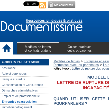
Modèles de lettres
Guides pratiques
et contrats gratuits
outils et barèmes
>
Modèles de lettres
Entreprise et ass
MODÈLES PAR CATÉGORIE
>
l'entreprise avec les partenaires
La r
Assurance
lettre type :
Lettre de rupture des pour
Auto et deux roues
MODÈLE 
Banque et crédits
LETTRE DE RUPTURE 
Consommation et Concurrence
INCAPACIT
Démarches administratives
Emploi et vie professionnelle
QUAND UTILISER CETTE
Entreprise et association
POURPARLERS ?
Immobilier et logement