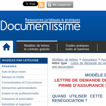
Modèles de lettres
Guides pratiques
et contrats gratuits
outils et barèmes
>
>
Modèles de lettres
Assurance
Ass
MODÈLES PAR CATÉGORIE
lettre type :
Lettre de demande de ren
Assurance
une association
Auto et deux roues
MODÈLE 
Banque et crédits
LETTRE DE DEMANDE D
Consommation et Concurrence
PRIME D'ASSURANCE 
Démarches administratives
Emploi et vie professionnelle
QUAND UTILISER CETTE
Entreprise et association
RENÉGOCIATION ?
Immobilier et logement