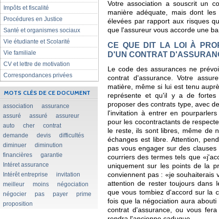
Votre association a souscrit un c
Impôts et fiscalité
manière adéquate, mais dont les 
Procédures en Justice
élevées par rapport aux risques qu
que l'assureur vous accorde une ba
Santé et organismes sociaux
Vie étudiante et Scolarité
CE QUE DIT LA LOI À PR
Vie familiale
D'UN CONTRAT D'ASSURAN
CV et lettre de motivation
Le code des assurances ne prévoit
Correspondances privées
contrat d'assurance. Votre assur
matière, même si lui est tenu aupr
MOTS CLÉS DE CE DOCUMENT
représente et qu'il y a de forte
proposer des contrats type, avec de
association
assurance
l'invitation à entrer en pourparlers 
assuré
assuré
assureur
pour les cocontractants de respecter
auto
cher
contrat
le reste, ils sont libres, même de 
demande
devis
difficultés
échanges est libre. Attention, pen
diminuer
diminution
pas vous engager sur des clauses 
financières
garantie
courriers des termes tels que «j'ac
Intéret assurance
uniquement sur les points de la pr
Intérêt entreprise
invitation
conviennent pas : «je souhaiterais vo
attention de rester toujours dans 
meilleur
moins
négociation
que vous tombiez d'accord sur la ch
négocier
pas
payer
prime
fois que la négociation aura abouti
proposition
contrat d'assurance, ou vous fera 
rendra l'ancienne caduque.