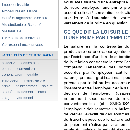
Vous êtes salarié d'une entreprise
Impôts et fiscalité
de votre employeur une prime prév
Procédures en Justice
accord collectif/ convention colle
une lettre à l'attention de votr
Santé et organismes sociaux
versement de la prime en question.
Vie étudiante et Scolarité
Vie familiale
CE QUE DIT LA LOI SUR L
D'UNE PRIME PAR L'EMPLO
CV et lettre de motivation
Correspondances privées
Le salaire est la contrepartie du
productivité ou une valeur ajoutée
MOTS CLÉS DE CE DOCUMENT
par l'existence d'un lien de subordin
de la relation contractuelle entre l'e
collective
contestation
comprend l'ensemble des somm
contrat
convention
accordés par l'employeur, soit le
dénonciation
égalité
nature, primes, gratifications, po
employeur
Intérêt vie pro
prévues par la loi ou les accords co
prime
prud'hommes
salaire
librement entre l'employeur et le sal
salarié
traitement
travail
décision de l'employeur (usages
usage
versement
notamment) sous réserve du respe
conventionnelles (cf. SMIC/RS
l'employeur doit remettre un bullet
de vérifier l'exactitude des sommes
du travail dispose que le salaire e
de paiement réalisé par virement.
partie du salaire, le salarié dispo