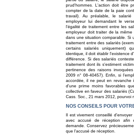
prud'hommes. L'action doit être 
compter de la date de la paie cont
travail). Au préalable, le salar
employeur lui demandant le vers
l'égalité de traitement entre les sa
employeur doit traiter de la même 
dans une situation comparable. Si 
traitement entre des salariés (exe
certains salariés uniquement) q
identique, il doit établir l'existence 
différence. Si des salariés contest
traitement dont ils s'estiment victim
pertinence des raisons invoquées
2009 n° 08-40457). Enfin, si l'emp
accordée, il ne peut en revanche in
d'une prime moins favorables que
collective en faveur des salariés (C
Cass. Soc., 21 mars 2012, pourvoi 
NOS CONSEILS POUR VOTR
Il est vivement conseillé d'envoye
avec accusé de réception afin 
demande. Conservez précieusement
que l'accusé de réception.