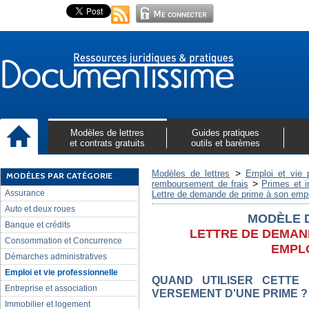
Modèles de lettres
Guides pratiques
et contrats gratuits
outils et barèmes
>
Modèles de lettres
Emploi et vie p
MODÈLES PAR CATÉGORIE
>
remboursement de frais
Primes et 
Assurance
Lettre de demande de prime à son emp
Auto et deux roues
MODÈLE 
Banque et crédits
LETTRE DE DEMAN
Consommation et Concurrence
EMPL
Démarches administratives
Emploi et vie professionnelle
QUAND UTILISER CETTE
Entreprise et association
VERSEMENT D'UNE PRIME ?
Immobilier et logement