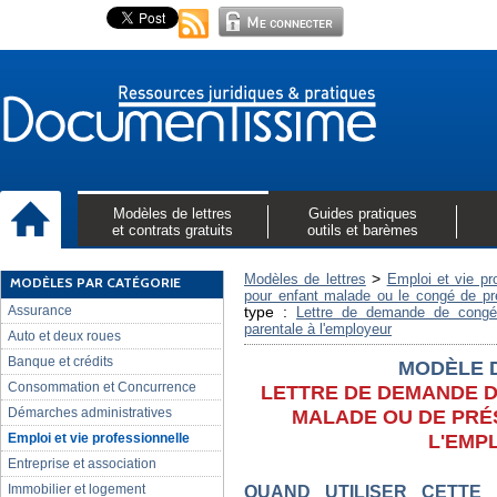
Modèles de lettres
Guides pratiques
et contrats gratuits
outils et barèmes
>
Modèles de lettres
Emploi et vie pr
MODÈLES PAR CATÉGORIE
pour enfant malade ou le congé de pr
Assurance
type :
Lettre de demande de congé
parentale à l'employeur
Auto et deux roues
Banque et crédits
MODÈLE 
Consommation et Concurrence
LETTRE DE DEMANDE 
Démarches administratives
MALADE OU DE PRÉ
L'EMP
Emploi et vie professionnelle
Entreprise et association
Immobilier et logement
QUAND UTILISER CETTE