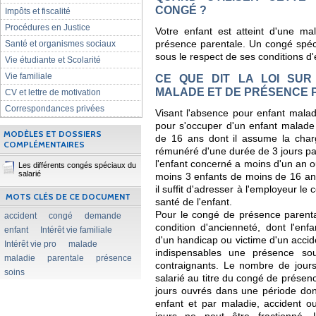
CONGÉ ?
Impôts et fiscalité
Procédures en Justice
Votre enfant est atteint d'une ma
Santé et organismes sociaux
présence parentale. Un congé spéci
sous le respect de ses conditions d'
Vie étudiante et Scolarité
Vie familiale
CE QUE DIT LA LOI SU
MALADE ET DE PRÉSENCE 
CV et lettre de motivation
Correspondances privées
Visant l'absence pour enfant malade
pour s'occuper d'un enfant malade
MODÈLES ET DOSSIERS
de 16 ans dont il assume la char
COMPLÉMENTAIRES
rémunéré d'une durée de 3 jours par
l'enfant concerné a moins d'un an o
Les différents congés spéciaux du
salarié
moins 3 enfants de moins de 16 an
il suffit d'adresser à l'employeur le c
MOTS CLÉS DE CE DOCUMENT
santé de l'enfant.
Pour le congé de présence parentale
accident
congé
demande
condition d'ancienneté, dont l'enf
enfant
Intérêt vie familiale
d'un handicap ou victime d'un accide
Intérêt vie pro
malade
indispensables une présence so
maladie
parentale
présence
contraignants. Le nombre de jours
soins
salarié au titre du congé de prése
jours ouvrés dans une période don
enfant et par maladie, accident 