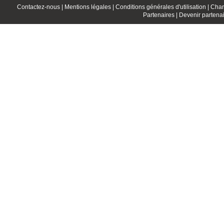
Contactez-nous |
Mentions légales |
Conditions générales d'utilisation |
Char
Partenaires |
Devenir partenai