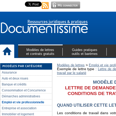
Modèles de lettres
Guides pratiques
et contrats gratuits
outils et barèmes
>
Modèles de lettres
Emploi et vie prof
MODÈLES PAR CATÉGORIE
Exemple de lettre type :
Lettre de d
Assurance
travail par le salarié
Auto et deux roues
MODÈLE 
Banque et crédits
LETTRE DE DEMANDE
Consommation et Concurrence
CONDITIONS DE TRA
Démarches administratives
Emploi et vie professionnelle
QUAND UTILISER CETTE LE
Entreprise et association
Les conditions de travail dans vot
Immobilier et logement