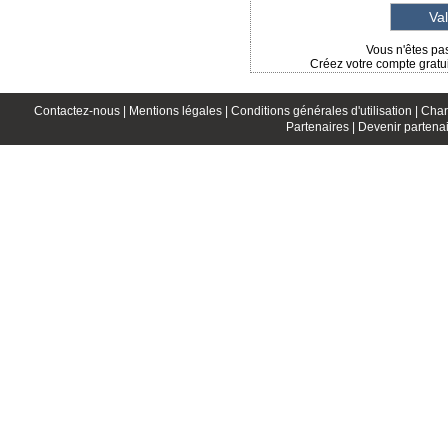
Vous n'êtes pas
Créez votre compte gratui
Contactez-nous |
Mentions légales |
Conditions générales d'utilisation |
Char
Partenaires |
Devenir partenai