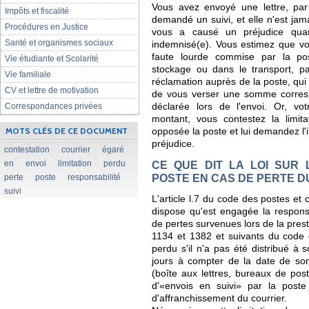
Vous avez envoyé une lettre, par
Impôts et fiscalité
demandé un suivi, et elle n'est jama
Procédures en Justice
vous a causé un préjudice quant
Santé et organismes sociaux
indemnisé(e). Vous estimez que vot
faute lourde commise par la pos
Vie étudiante et Scolarité
stockage ou dans le transport, p
Vie familiale
réclamation auprès de la poste, qui v
CV et lettre de motivation
de vous verser une somme corresp
Correspondances privées
déclarée lors de l'envoi. Or, vo
montant, vous contestez la limit
MOTS CLÉS DE CE DOCUMENT
opposée la poste et lui demandez l'i
préjudice.
contestation
courrier
égaré
en
envoi
limitation
perdu
CE QUE DIT LA LOI SUR 
POSTE EN CAS DE PERTE D
perte
poste
responsabilité
suivi
L'article l.7 du code des postes et
dispose qu'est engagée la respons
de pertes survenues lors de la prest
1134 et 1382 et suivants du code 
perdu s'il n'a pas été distribué à 
jours à compter de la date de so
(boîte aux lettres, bureaux de post
d'«envois en suivi» par la poste 
d'affranchissement du courrier.