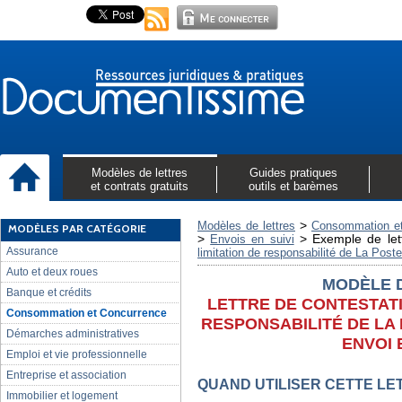
Modèles de lettres
Guides pratiques
et contrats gratuits
outils et barèmes
>
Modèles de lettres
Consommation et
MODÈLES PAR CATÉGORIE
>
>
Exemple de let
Envois en suivi
Assurance
limitation de responsabilité de La Poste
Auto et deux roues
MODÈLE 
Banque et crédits
LETTRE DE CONTESTATI
Consommation et Concurrence
RESPONSABILITÉ DE LA
Démarches administratives
ENVOI 
Emploi et vie professionnelle
Entreprise et association
QUAND UTILISER CETTE LE
Immobilier et logement