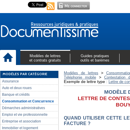
Modèles de lettres
Guides pratiques
et contrats gratuits
outils et barèmes
>
Modèles de lettres
Consommatio
MODÈLES PAR CATÉGORIE
>
Téléphonie mobile
Contestation 
Assurance
Exemple de lettre type :
Lettre de co
Auto et deux roues
MODÈLE 
Banque et crédits
LETTRE DE CONTES
Consommation et Concurrence
BOU
Démarches administratives
Emploi et vie professionnelle
QUAND UTILISER CETTE L
Entreprise et association
FACTURE ?
Immobilier et logement