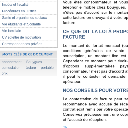
Vous êtes consommateur et vous
Impôts et fiscalité
téléphonie mobile chez bouygues. 
Procédures en Justice
n'êtes pas d'accord sur le monta
cette facture en envoyant à votre op
Santé et organismes sociaux
facture.
Vie étudiante et Scolarité
Vie familiale
CE QUE DIT LA LOI À PRO
FACTURE
CV et lettre de motivation
Correspondances privées
Le montant du forfait mensuel (ou 
conditions générales de vente 
MOTS CLÉS DE CE DOCUMENT
souscription, un montant fixe es
Cependant ce montant peut évolue
abonnement
Bouygues
d'options supplémentaires pay
contestation
facture
portable
consommateur n'est pas d'accord ave
prix
il peut le contester et demander
opérateur.
NOS CONSEILS POUR VOTR
La contestation de facture peut se 
recommandé avec accusé de récept
contrat écrit remis par votre opérat
Conservez précieusement une copie d
et l'accusé de réception.