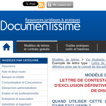
Modèles de lettres
Guides pratiques
et contrats gratuits
outils et barèmes
>
Modèles de lettres
Vie étudiante 
MODÈLES PAR CATÉGORIE
Exemple de lettre type :
Lettre de 
Assurance
définitive prise par le conseil de discipl
Auto et deux roues
MODÈLE 
Banque et crédits
LETTRE DE CONTESTA
Consommation et Concurrence
D'EXCLUSION DÉFINITIV
Démarches administratives
DE DIS
Emploi et vie professionnelle
Entreprise et association
QUAND UTILISER CETTE 
Immobilier et logement
D'UNE EXCLUSION ?