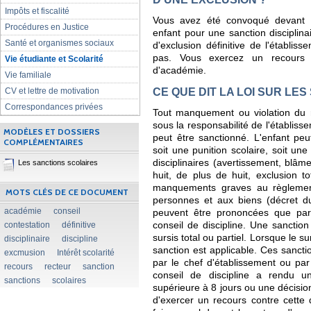
Impôts et fiscalité
Vous avez été convoqué devant le
Procédures en Justice
enfant pour une sanction disciplina
Santé et organismes sociaux
d'exclusion définitive de l'établis
pas. Vous exercez un recours c
Vie étudiante et Scolarité
d'académie.
Vie familiale
CE QUE DIT LA LOI SUR LES
CV et lettre de motivation
Correspondances privées
Tout manquement ou violation du r
sous la responsabilité de l'établisse
MODÈLES ET DOSSIERS
peut être sanctionné. L'enfant peu
COMPLÉMENTAIRES
soit une punition scolaire, soit une
disciplinaires (avertissement, blâ
Les sanctions scolaires
huit, de plus de huit, exclusion t
manquements graves au règlement i
MOTS CLÉS DE CE DOCUMENT
personnes et aux biens (décret d
académie
conseil
peuvent être prononcées que par 
contestation
définitive
conseil de discipline. Une sanction 
sursis total ou partiel. Lorsque le su
disciplinaire
discipline
sanction est applicable. Ces sanct
excmusion
Intérêt scolarité
par le chef d'établissement ou par 
recours
recteur
sanction
conseil de discipline a rendu un
sanctions
scolaires
supérieure à 8 jours ou une décision 
d'exercer un recours contre cette d