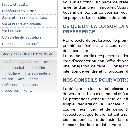
Vous avez conclu un pacte de préfé
Impôts et fiscalité
la vente d'un bien immobilier. Vous
Procédures en Justice
Vous informez, par ce courrier, votr
lui proposez les conditions de vent
Santé et organismes sociaux
Vie étudiante et Scolarité
CE QUE DIT LA LOI SUR LA
Vie familiale
PRÉFÉRENCE
CV et lettre de motivation
Par le pacte de préférence, le prom
Correspondances privées
priorité au bénéficiaire, la conclusio
de le conclure.
MOTS CLÉS DE CE DOCUMENT
Le promettant doit respecter la prio
libre d'accepter ou non l'offre de v
acquérir
appartement
avant
une obligation de faire : L'obligat
bien
contrat
immobilier
intention de vendre et lui proposer d
immobilière
Intérêt immobilier
maison
offre
pacte
NOS CONSEILS POUR VOTR
préférence
prioritaire
La déclaration faite au bénéficiaire
proposition
vente
de vendre le bien n'est soumise à 
Le promettant vendeur peut en eff
simple déclaration à l'acheteur 
courrier écrit permet de démont
respectée et que le promettant a re
bien au bénéficiaire du pacte de pré
Pensez dès lors à dater votre co