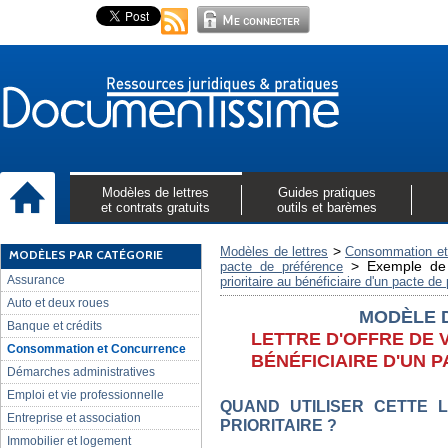
Modèles de lettres
Guides pratiques
et contrats gratuits
outils et barèmes
>
Modèles de lettres
Consommation et
MODÈLES PAR CATÉGORIE
>
Exemple de 
pacte de préférence
Assurance
prioritaire au bénéficiaire d'un pacte de
Auto et deux roues
MODÈLE 
Banque et crédits
LETTRE D'OFFRE DE 
Consommation et Concurrence
BÉNÉFICIAIRE D'UN 
Démarches administratives
Emploi et vie professionnelle
QUAND UTILISER CETTE 
Entreprise et association
PRIORITAIRE ?
Immobilier et logement