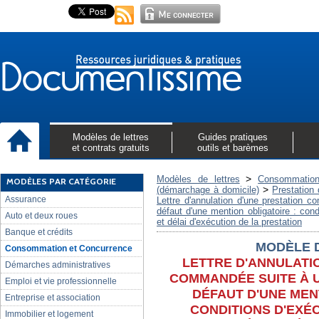
Modèles de lettres
Guides pratiques
et contrats gratuits
outils et barèmes
>
Modèles de lettres
Consommation
MODÈLES PAR CATÉGORIE
>
(démarchage à domicile)
Prestation 
Assurance
Lettre d'annulation d'une prestation
défaut d'une mention obligatoire : cond
Auto et deux roues
et délai d'exécution de la prestation
Banque et crédits
MODÈLE 
Consommation et Concurrence
LETTRE D'ANNULATI
Démarches administratives
COMMANDÉE SUITE À 
Emploi et vie professionnelle
DÉFAUT D'UNE MEN
Entreprise et association
CONDITIONS D'EXÉ
Immobilier et logement