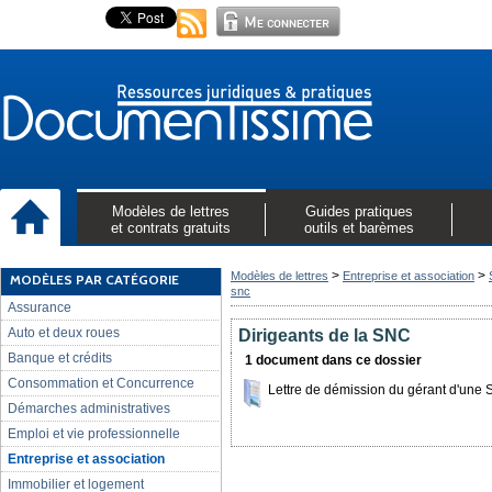
Modèles de lettres
Guides pratiques
et contrats gratuits
outils et barèmes
>
>
Modèles de lettres
Entreprise et association
MODÈLES PAR CATÉGORIE
snc
Assurance
Auto et deux roues
Dirigeants de la SNC
Banque et crédits
1 document dans ce dossier
Consommation et Concurrence
Lettre de démission du gérant d'une
Démarches administratives
Emploi et vie professionnelle
Entreprise et association
Immobilier et logement