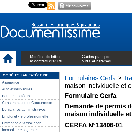
Modèles de lettres
Guides pratiques
et contrats gratuits
outils et barèmes
MODÈLES PAR CATÉGORIE
Formulaires Cerfa
>
Tr
Assurance
maison individuelle et
Auto et deux roues
Formulaire Cerfa
Banque et crédits
Consommation et Concurrence
Demande de permis de
Démarches administratives
maison individuelle e
Emploi et vie professionnelle
Entreprise et association
CERFA N°13406-01
Immobilier et logement