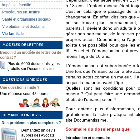
Cependant, c'est seulement en 1974 
Impôts et fiscalité
à 18 ans. L'enfant mineur étant toujo
c'est en cela que le passage de la 
Procédures en Justice
changement. En effet, dès lors que « 
Santé et organismes sociaux
ne se trouve plus, normalement, s
Vie étudiante et Scolarité
parents. Il devient donc un adulte à p
Vie familiale
gérer son patrimoine, de faire ses p
propres actes. Cependant, si l'âge d
MODÈLES DE LETTRES
existe une possibilité pour que les e
tôt. En effet, l'émancipation est pré
Besoin d'un modèle de lettre ou de
moins l'âge de 16 ans.
contrat ?
Plus de 6000 documents types
L'émancipation est subordonnée à la 
gratuits sur Documentissime
Une fois que l'émancipation a été acc
certains actes comme un majeur. Il a
QUESTIONS JURIDIQUES
acquis la majorité avant l'âge.
Une question simple ?
Quelles sont les conditions pour o
Une réponse sous 48 heures !
mineur ? Qui peut faire une demand
effets de l'émancipation ?
Pour obtenir plus d'informations, 
gratuitement la fiche pratique intit
DEMANDER UN DEVIS
site Documentissime.
Des problèmes plus complexes ?
Sommaire du dossier pratique
Demandez un devis
auprès des Avocats,
Introduction et sommaire