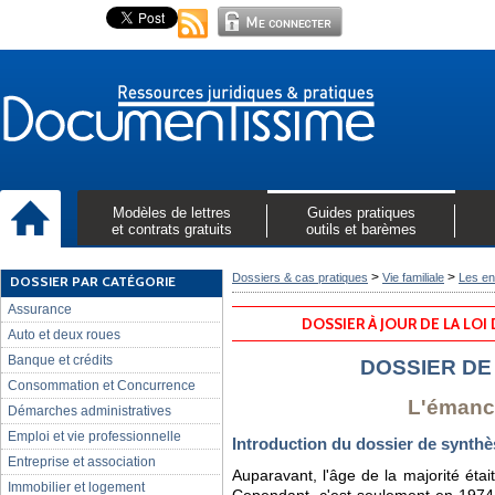
Modèles de lettres
Guides pratiques
et contrats gratuits
outils et barèmes
>
>
Dossiers & cas pratiques
Vie familiale
Les en
DOSSIER PAR CATÉGORIE
Assurance
DOSSIER À JOUR DE LA LOI
Auto et deux roues
Banque et crédits
DOSSIER DE
Consommation et Concurrence
L'émanc
Démarches administratives
Emploi et vie professionnelle
Introduction du dossier de synthè
Entreprise et association
Auparavant, l'âge de la majorité étai
Immobilier et logement