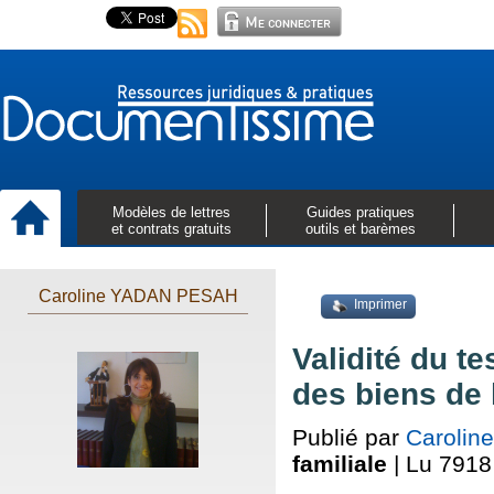
Modèles de lettres
Guides pratiques
et contrats gratuits
outils et barèmes
Caroline YADAN PESAH
Imprimer
Validité du t
des biens de 
Publié par
Caroli
familiale
| Lu 7918 