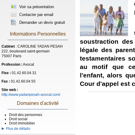
Voir sa présentation
Contacter par email
Demander un devis gratuit
Informations Personnelles
soustraction des
Cabinet
: CAROLINE YADAN PESAH
légale des parent
222, boulevard saint-germain
75007 Paris
testamentaires s
Profession :
Avocat
au motif que ces
Fixe :
01.42.60.04.31
l'enfant, alors q
Fax :
01.42.60.04.55
Cour d'appel est 
Site web :
http://www.yadanpesah-avocat.com/
Domaines d'activité
Droit des personnes
Droit social
Droit immobilier
Plus de détails