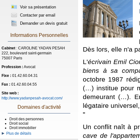
Voir sa présentation
Contacter par email
Demander un devis gratuit
Informations Personnelles
Dès lors, elle n'a p
Cabinet
: CAROLINE YADAN PESAH
222, boulevard saint-germain
75007 Paris
L'
écrivain Emil Cio
Profession :
Avocat
biens à sa comp
Fixe :
01.42.60.04.31
octobre 1987 rédi
Fax :
01.42.60.04.55
(…) institue pour m
Site web :
demeurant (…). En
http://www.yadanpesah-avocat.com/
légataire universel
Domaines d'activité
"
Droit des personnes
Droit social
Un conflit naît à p
Droit immobilier
Plus de détails
cave de l'appart