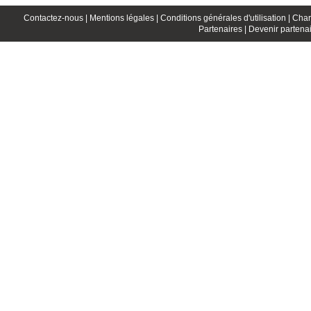
Contactez-nous |
Mentions légales |
Conditions générales d'utilisation |
Char
Partenaires |
Devenir partenai