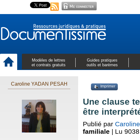
Modèles de lettres
Guides pratiques
et contrats gratuits
outils et barèmes
Caroline YADAN PESAH
Imprimer
Une clause te
être interprét
Publié par
Caroli
familiale
| Lu 9038 