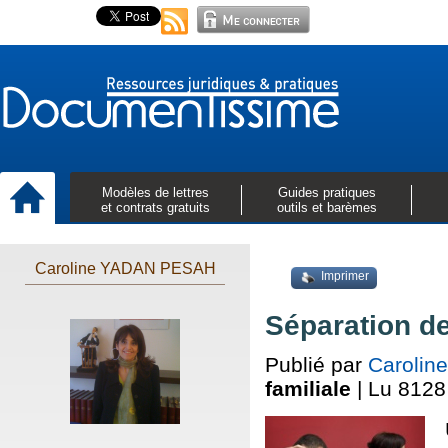
Modèles de lettres
Guides pratiques
et contrats gratuits
outils et barèmes
Caroline YADAN PESAH
Imprimer
Séparation de
Publié par
Caroli
familiale
| Lu 8128 