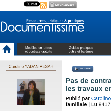
Modèles de lettres
Guides pratiques
et contrats gratuits
outils et barèmes
Caroline YADAN PESAH
Imprimer
Pas de contra
les travaux e
Publié par
Caroli
familiale
| Lu 8417 