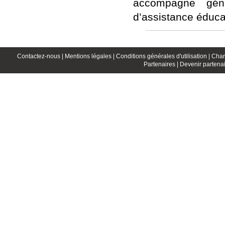
accompagne gén
d’assistance éducat
Contactez-nous |
Mentions légales |
Conditions générales d'utilisation |
Char
Partenaires |
Devenir partenai