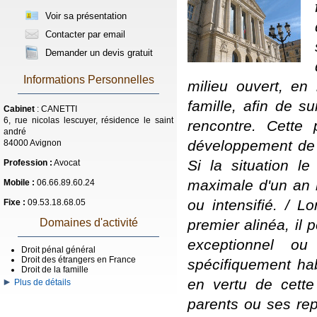
Voir sa présentation
Contacter par email
Demander un devis gratuit
Informations Personnelles
milieu ouvert, en 
famille, afin de su
Cabinet
: CANETTI
6, rue nicolas lescuyer, résidence le saint
rencontre. Cette
andré
développement de l
84000 Avignon
Si la situation l
Profession :
Avocat
maximale d'un an 
Mobile :
06.66.89.60.24
ou intensifié. / L
Fixe :
09.53.18.68.05
premier alinéa, il 
Domaines d'activité
exceptionnel ou
Droit pénal général
Droit des étrangers en France
spécifiquement hab
Droit de la famille
en vertu de cette
Plus de détails
parents ou ses rep