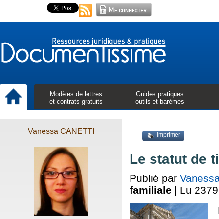
Modèles de lettres
Guides pratiques
et contrats gratuits
outils et barèmes
Vanessa CANETTI
Imprimer
Le statut de 
Publié par
Vaness
familiale
| Lu 2379 