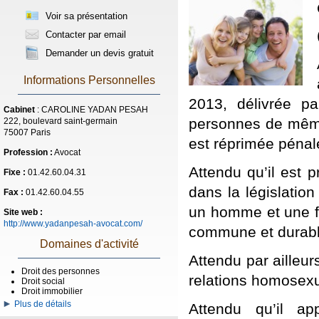
Voir sa présentation
Contacter par email
Demander un devis gratuit
Informations Personnelles
2013, délivrée p
Cabinet
: CAROLINE YADAN PESAH
personnes de même 
222, boulevard saint-germain
75007 Paris
est réprimée pénal
Profession :
Avocat
Attendu qu’il est p
Fixe :
01.42.60.04.31
dans la législatio
Fax :
01.42.60.04.55
un homme et une f
Site web :
http://www.yadanpesah-avocat.com/
commune et durabl
Domaines d'activité
Attendu par ailleur
Droit des personnes
relations homosexu
Droit social
Droit immobilier
Plus de détails
Attendu qu’il a