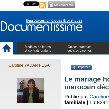
Modèles de lettres
Guides pratiques
et contrats gratuits
outils et barèmes
Caroline YADAN PESAH
Imprimer
Le mariage h
marocain décl
Publié par
Caroli
familiale
| Lu 8241 