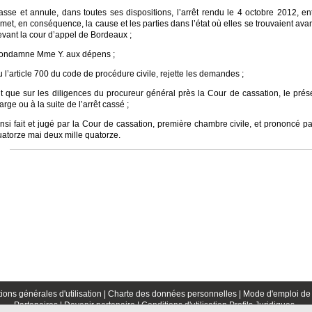
asse et annule, dans toutes ses dispositions, l’arrêt rendu le 4 octobre 2012, ent
met, en conséquence, la cause et les parties dans l’état où elles se trouvaient avant l
evant la cour d’appel de Bordeaux ;
ondamne Mme Y. aux dépens ;
 l’article 700 du code de procédure civile, rejette les demandes ;
t que sur les diligences du procureur général près la Cour de cassation, le prése
rge ou à la suite de l’arrêt cassé ;
insi fait et jugé par la Cour de cassation, première chambre civile, et prononcé 
uatorze mai deux mille quatorze.
ions générales d'utilisation |
Charte des données personnelles |
Mode d'emploi de 
Partenaires |
Devenir partenaire |
Conditions d'utilisation Profils Juridiques