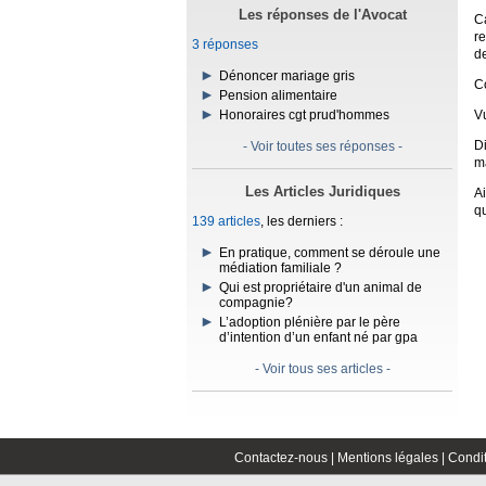
Les réponses de l'Avocat
C
re
3 réponses
d
Dénoncer mariage gris
C
Pension alimentaire
Vu
Honoraires cgt prud'hommes
Di
- Voir toutes ses réponses -
ma
Les Articles Juridiques
A
q
139 articles
, les derniers :
En pratique, comment se déroule une
médiation familiale ?
Qui est propriétaire d'un animal de
compagnie?
L’adoption plénière par le père
d’intention d’un enfant né par gpa
- Voir tous ses articles -
Contactez-nous |
Mentions légales |
Condit