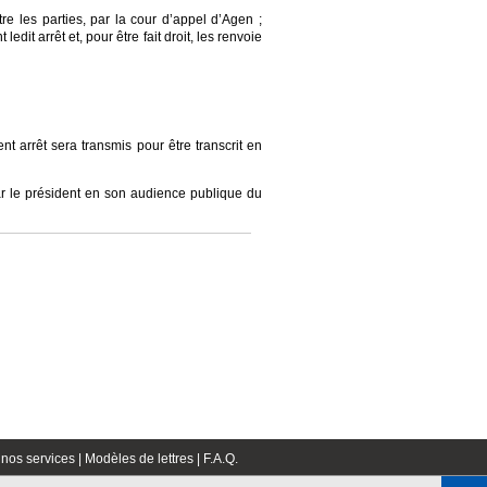
re les parties, par la cour d’appel d’Agen ;
edit arrêt et, pour être fait droit, les renvoie
nt arrêt sera transmis pour être transcrit en
par le président en son audience publique du
nos services |
Modèles de lettres |
F.A.Q.