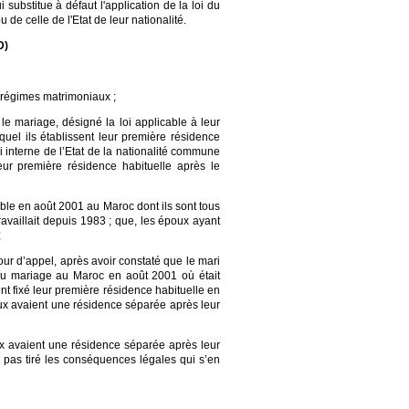
i substitue à défaut l'application de la loi du
 de celle de l'Etat de leur nationalité.
D)
x régimes matrimoniaux ;
t le mariage, désigné la loi applicable à leur
duquel ils établissent leur première résidence
oi interne de l’Etat de la nationalité commune
eur première résidence habituelle après le
able en août 2001 au Maroc dont ils sont tous
ravaillait depuis 1983 ; que, les époux ayant
;
our d’appel, après avoir constaté que le mari
 du mariage au Maroc en août 2001 où était
t fixé leur première résidence habituelle en
poux avaient une résidence séparée après leur
oux avaient une résidence séparée après leur
 a pas tiré les conséquences légales qui s’en