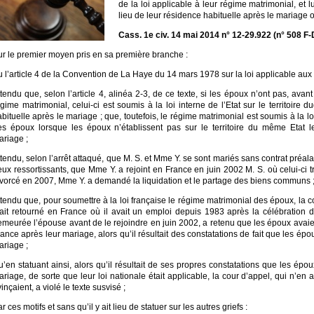
de la loi applicable à leur régime matrimonial, et lu
lieu de leur résidence habituelle après le mariage ou
Cass. 1e civ. 14 mai 2014 n° 12-29.922 (n° 508 F-
ur le premier moyen pris en sa première branche :
 l’article 4 de la Convention de La Haye du 14 mars 1978 sur la loi applicable au
tendu que, selon l’article 4, alinéa 2-3, de ce texte, si les époux n’ont pas, avan
gime matrimonial, celui-ci est soumis à la loi interne de l’Etat sur le territoire 
bituelle après le mariage ; que, toutefois, le régime matrimonial est soumis à la l
es époux lorsque les époux n’établissent pas sur le territoire du même Etat l
ariage ;
tendu, selon l’arrêt attaqué, que M. S. et Mme Y. se sont mariés sans contrat préal
ux ressortissants, que Mme Y. a rejoint en France en juin 2002 M. S. où celui-ci t
ivorcé en 2007, Mme Y. a demandé la liquidation et le partage des biens communs 
tendu que, pour soumettre à la loi française le régime matrimonial des époux, la c
tait retourné en France où il avait un emploi depuis 1983 après la célébration
emeurée l’épouse avant de le rejoindre en juin 2002, a retenu que les époux avaien
ance après leur mariage, alors qu’il résultait des constatations de fait que les é
ariage ;
u’en statuant ainsi, alors qu’il résultait de ses propres constatations que les ép
riage, de sorte que leur loi nationale était applicable, la cour d’appel, qui n’en
inçaient, a violé le texte susvisé ;
r ces motifs et sans qu’il y ait lieu de statuer sur les autres griefs :