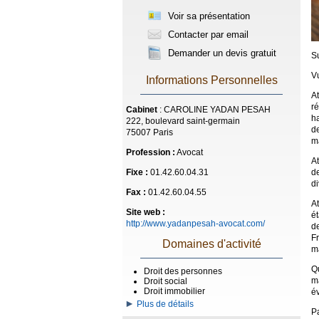
Voir sa présentation
Contacter par email
Demander un devis gratuit
S
Vu
Informations Personnelles
At
ré
Cabinet
: CAROLINE YADAN PESAH
ha
222, boulevard saint-germain
d
75007 Paris
m
Profession :
Avocat
At
de
Fixe :
01.42.60.04.31
d
Fax :
01.42.60.04.55
At
Site web :
é
http://www.yadanpesah-avocat.com/
d
Fr
Domaines d'activité
m
Q
Droit des personnes
ma
Droit social
Droit immobilier
év
Plus de détails
Pa