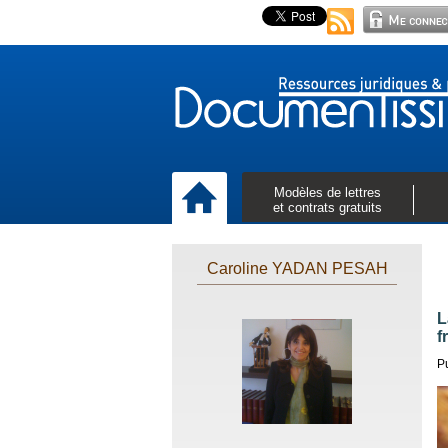
Modèles de lettres
et contrats gratuits
Caroline YADAN PESAH
L
f
P