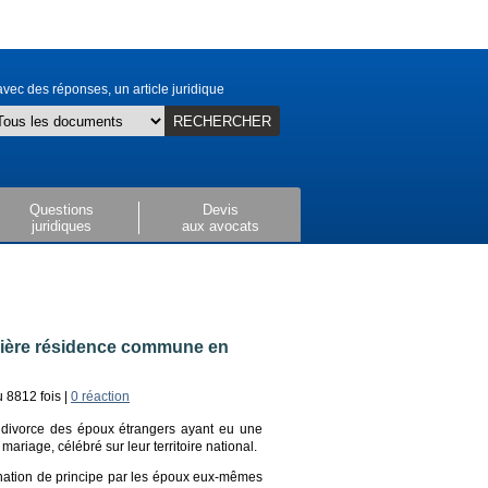
vec des réponses, un article juridique
RECHERCHER
Questions
Devis
juridiques
aux avocats
mière résidence commune en
u 8812 fois |
0 réaction
u divorce des époux étrangers ayant eu une
ariage, célébré sur leur territoire national.
gnation de principe par les époux eux-mêmes