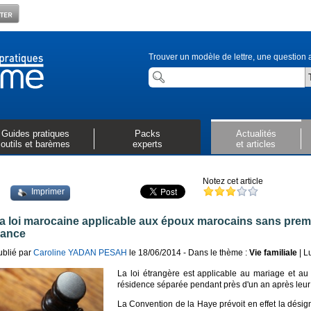
Trouver un modèle de lettre, une question a
Guides pratiques
Packs
Actualités
outils et barèmes
experts
et articles
Notez cet article
Imprimer
a loi marocaine applicable aux époux marocains sans pre
rance
ublié par
Caroline YADAN PESAH
le 18/06/2014 - Dans le thème :
Vie familiale
| L
La loi étrangère est applicable au mariage et a
résidence séparée pendant près d'un an après leur m
La Convention de la Haye prévoit en effet la dési