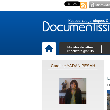
Modèles de lettres
et contrats gratuits
Caroline YADAN PESAH
L
P