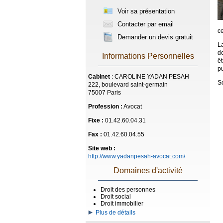
Voir sa présentation
Contacter par email
ce
Demander un devis gratuit
L
de
Informations Personnelles
êt
pu
Cabinet
: CAROLINE YADAN PESAH
S
222, boulevard saint-germain
75007 Paris
Profession :
Avocat
Fixe :
01.42.60.04.31
Fax :
01.42.60.04.55
Site web :
http://www.yadanpesah-avocat.com/
Domaines d'activité
Droit des personnes
Droit social
Droit immobilier
Plus de détails