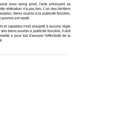
oral sous seing privé, l'acte prévoyant sa
te réitération n'a pas lieu. L'un des héritiers
meubles, biens soumis à la publicité foncière,
n pourvoi est rejeté.
s et capables n'est assujetti à aucune règle
 des biens soumis à publicité foncière, il doit
alité a pour but d'assurer l'effectivité de la
é.