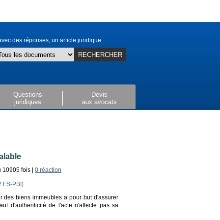
vec des réponses, un article juridique
RECHERCHER
Questions
Devis
juridiques
aux avocats
alable
u 10905 fois |
0 réaction
2 FS-PBI)
sur des biens immeubles a pour but d'assurer
faut d'authenticité de l'acte n'affecte pas sa