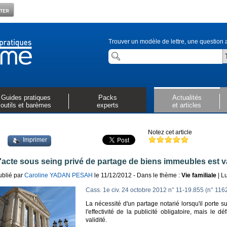
Trouver un modèle de lettre, une question a
Guides pratiques
Packs
Actualités
outils et barèmes
experts
et articles
Notez cet article
Imprimer
'acte sous seing privé de partage de biens immeubles est v
ublié par
Caroline YADAN PESAH
le 11/12/2012 - Dans le thème :
Vie familiale
| L
Cass. 1e civ. 24 octobre 2012 n° 11-19.855 (n° 116
La nécessité d'un partage notarié lorsqu'il porte 
l'effectivité de la publicité obligatoire, mais le dé
validité.