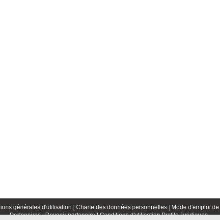
ions générales d'utilisation |
Charte des données personnelles |
Mode d'emploi de 
Partenaires |
Devenir partenaire |
Conditions d'utilisation Profils Juridiques