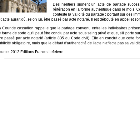
Des héritiers signent un acte de partage success
réitération en la forme authentique dans le mois. Cet
conteste la validité du partage : portant sur des im
t acte aurait dû, selon lui, être passé par acte notarié. Il est débouté en appel et so
a Cour de cassation rappelle que le partage convenu entre les indivisaires présent
 forme de sorte qu'il peut être conclu par acte sous seing privé et que, s'il porte sur
re passé par acte notarié (article 835 du Code civil). Elle en conclut que cette form
blicité obligatoire, mais que le défaut d'authenticité de l'acte n'affecte pas sa validit
ource: 2012 Editions Francis Lefebvre