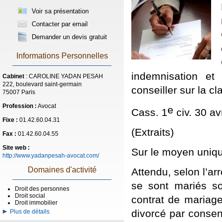
Voir sa présentation
Contacter par email
Demander un devis gratuit
Informations Personnelles
indemnisation e
Cabinet
: CAROLINE YADAN PESAH
222, boulevard saint-germain
conseiller sur la c
75007 Paris
Profession :
Avocat
e
Cass. 1
civ. 30 a
Fixe :
01.42.60.04.31
(Extraits)
Fax :
01.42.60.04.55
Site web :
Sur le moyen uniq
http://www.yadanpesah-avocat.com/
Domaines d'activité
Attendu, selon l’ar
se sont mariés s
Droit des personnes
Droit social
contrat de mariage
Droit immobilier
divorcé par conse
Plus de détails