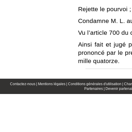
Rejette le pourvoi
;
Condamne M. L. au
Vu l’article 700 du
Ainsi fait et jugé
prononcé par le pr
mille quatorze.
Contactez-nous |
Mentions légales |
Conditions générales d'utilisation |
Char
Partenaires |
Devenir partenai