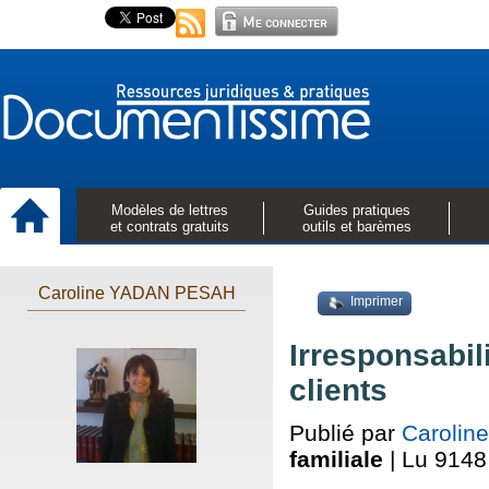
Modèles de lettres
Guides pratiques
et contrats gratuits
outils et barèmes
Caroline YADAN PESAH
Imprimer
Irresponsabil
clients
Publié par
Caroli
familiale
| Lu 9148 