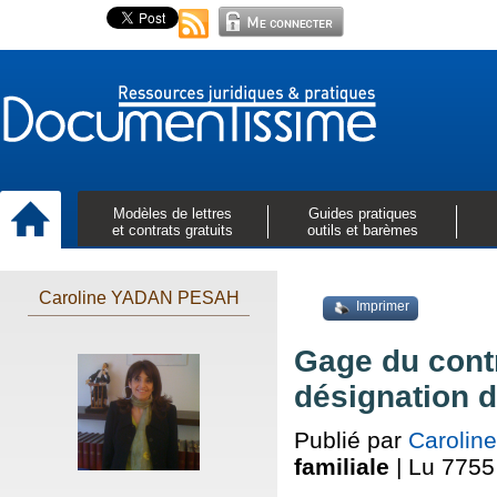
Modèles de lettres
Guides pratiques
et contrats gratuits
outils et barèmes
Caroline YADAN PESAH
Imprimer
Gage du cont
désignation d
Publié par
Caroli
familiale
| Lu 7755 