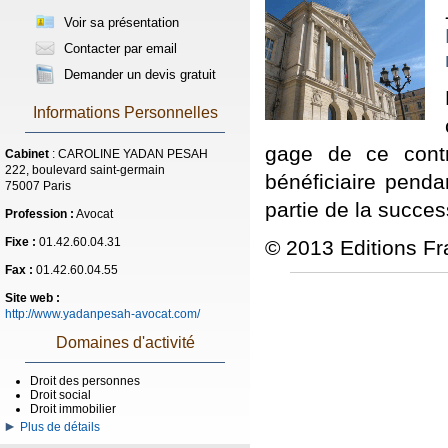
Voir sa présentation
Contacter par email
Demander un devis gratuit
Informations Personnelles
gage de ce contr
Cabinet
: CAROLINE YADAN PESAH
222, boulevard saint-germain
bénéficiaire penda
75007 Paris
partie de la succes
Profession :
Avocat
Fixe :
01.42.60.04.31
© 2013 Editions Fr
Fax :
01.42.60.04.55
Site web :
http://www.yadanpesah-avocat.com/
Domaines d'activité
Droit des personnes
Droit social
Droit immobilier
Plus de détails