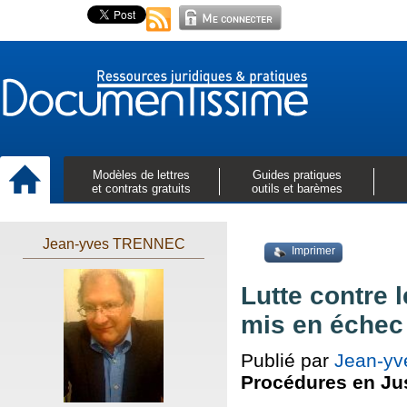
Modèles de lettres
Guides pratiques
et contrats gratuits
outils et barèmes
Jean-yves TRENNEC
Imprimer
Lutte contre l
mis en échec 
Publié par
Jean-y
Procédures en Ju