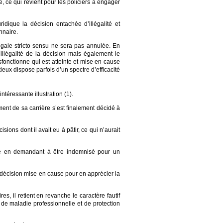
e, ce qui revient pour les policiers à engager
ridique la décision entachée d’illégalité et
nnaire.
égale stricto sensu ne sera pas annulée. En
illégalité de la décision mais également le
ysfonctionne qui est atteinte et mise en cause
tieux dispose parfois d’un spectre d’efficacité
ntéressante illustration (1).
ment de sa carrière s’est finalement décidé à
ons dont il avait eu à pâtir, ce qui n’aurait
lité en demandant à être indemnisé pour un
 décision mise en cause pour en apprécier la
es, il retient en revanche le caractère fautif
de maladie professionnelle et de protection