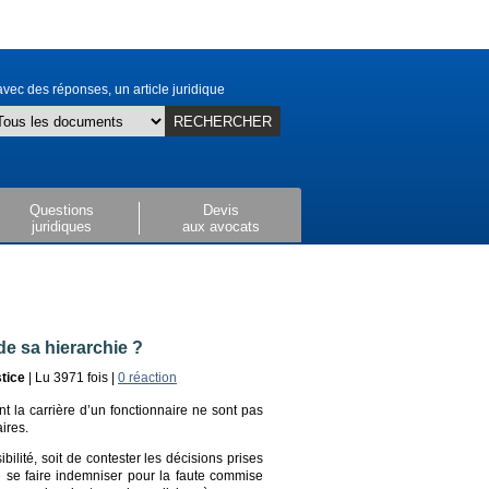
vec des réponses, un article juridique
RECHERCHER
Questions
Devis
juridiques
aux avocats
de sa hierarchie ?
tice
| Lu 3971 fois |
0 réaction
nt la carrière d’un fonctionnaire ne sont pas
aires.
bilité, soit de contester les décisions prises
e se faire indemniser pour la faute commise