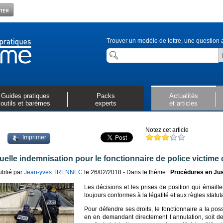
Trouver un modèle de lettre, une question a
Guides pratiques
Packs
Actualités
outils et barèmes
experts
et articles
Notez cet article
Imprimer
uelle indemnisation pour le fonctionnaire de police victime 
ublié par
Jean-yves TRENNEC
le 26/02/2018 - Dans le thème :
Procédures en Jus
Les décisions et les prises de position qui émaille
toujours conformes à la légalité et aux règles statut
Pour défendre ses droits, le fonctionnaire a la possi
en en demandant directement l’annulation, soit d