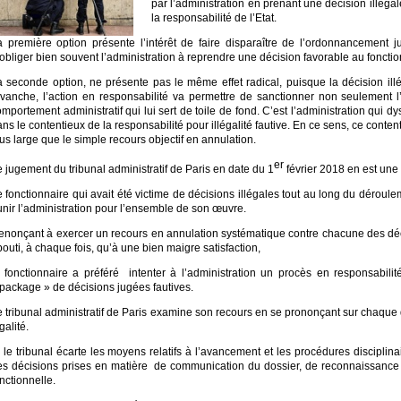
par l’administration en prenant une décision illégal
la responsabilité de l’Etat.
a première option présente l’intérêt de faire disparaître de l’ordonnancement ju
obliger bien souvent l’administration à reprendre une décision favorable au fonctio
a seconde option, ne présente pas le même effet radical, puisque la décision ill
evanche, l’action en responsabilité va permettre de sanctionner non seulement l’
mportement administratif qui lui sert de toile de fond. C’est l’administration qui d
ns le contentieux de la responsabilité pour illégalité fautive. En ce sens, ce conten
us large que le simple recours objectif en annulation.
er
 jugement du tribunal administratif de Paris en date du 1
février 2018 en est une i
 fonctionnaire qui avait été victime de décisions illégales tout au long du déroule
nir l’administration pour l’ensemble de son œuvre.
nonçant à exercer un recours en annulation systématique contre chacune des décisi
outi, à chaque fois, qu’à une bien maigre satisfaction,
e fonctionnaire a préféré intenter à l’administration un procès en responsabi
 package » de décisions jugées fautives.
e tribunal administratif de Paris examine son recours en se prononçant sur chaque
galité.
 le tribunal écarte les moyens relatifs à l’avancement et les procédures disciplinair
es décisions prises en matière de communication du dossier, de reconnaissance 
nctionnelle.