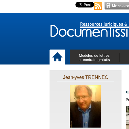
Modèles de lettres
et contrats gratuits
Jean-yves TRENNEC
q
P