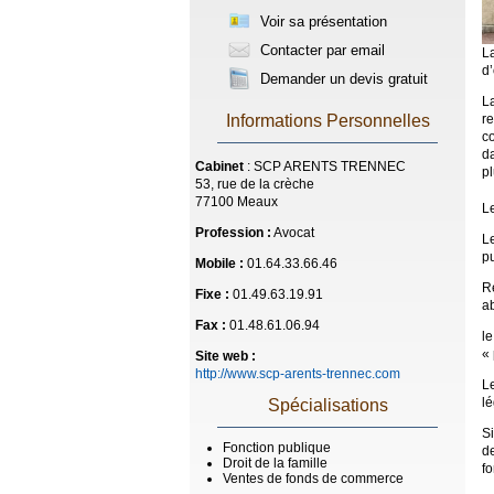
Voir sa présentation
Contacter par email
L
d’
Demander un devis gratuit
L
r
Informations Personnelles
co
da
Cabinet
: SCP ARENTS TRENNEC
pl
53, rue de la crèche
77100 Meaux
Le
Profession :
Avocat
Le
pu
Mobile :
01.64.33.66.46
Re
Fixe :
01.49.63.19.91
ab
Fax :
01.48.61.06.94
l
«
Site web :
http://www.scp-arents-trennec.com
L
lé
Spécialisations
Si
Fonction publique
d
Droit de la famille
fo
Ventes de fonds de commerce