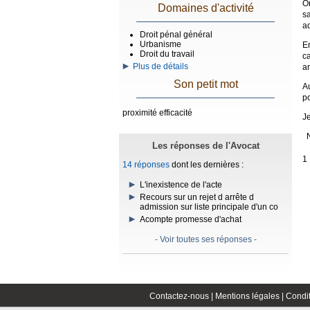
On
Domaines d'activité
s
ad
Droit pénal général
Urbanisme
En
Droit du travail
c
Plus de détails
a
Son petit mot
A
po
proximité efficacité
J
N
Les réponses de l'Avocat
1
14 réponses
dont les dernières :
L'inexistence de l'acte
Recours sur un rejet d arrête d
admission sur liste principale d'un co
Acompte promesse d'achat
- Voir toutes ses réponses -
Contactez-nous |
Mentions légales |
Condit