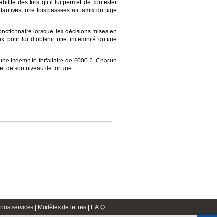
bilité dès lors qu’il lui permet de contester
 fautives, une fois passées au tamis du juge
 fonctionnaire lorsque les décisions mises en
eux pour lui d’obtenir une indemnité qu’une
 une indemnité forfaitaire de 6000 €. Chacun
et de son niveau de fortune.
nos services |
Modèles de lettres |
F.A.Q.