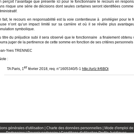
 perçoit l’avantage que présente ici pour le fonctionnaire le recours en responsa
ans risque une série de décisions dont seules certaines seront identifiées comme
ministratif.
 fait, le recours en responsabilité est la voie contentieuse à privilégier pour le
ause n’ont qu’un impact limité sur sa carrière et où il se révèle plus avantag
nnulation symbolique.
u titre du préjudice subi il sera observé que le fonctionnaire a finalement obtenu
urra juger de la pertinence de cette somme en fonction de ses critères personnels 
ean-Yves TRENNEC
ote :
er
 TA Paris, 1
février 2018, req. n°1605340/5-1
http://urlz.fr/6BOi
ions générales d'utilisation |
Charte des données personnelles |
Mode d'emploi de 
Partenaires |
Devenir partenaire |
Conditions d'utilisation Profils Juridiques