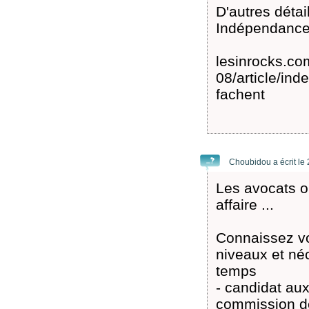
D'autres détail
Indépendance d
lesinrocks.com
08/article/ind
fachent
Choubidou a écrit le
Les avocats on
affaire ...
Connaissez vou
niveaux et né
temps
- candidat au
commission de 