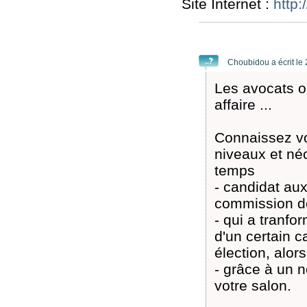
Site Internet :
http
Choubidou a écrit le
Les avocats on
affaire ...
Connaissez vou
niveaux et né
temps
- candidat au
commission de 
- qui a tranfo
d'un certain 
élection, alors
- grâce à un n
votre salon.