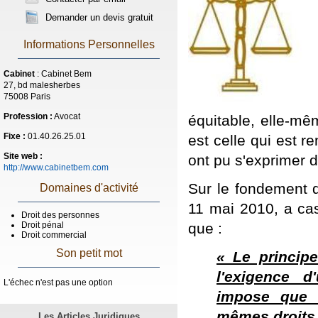
Demander un devis gratuit
Informations Personnelles
Cabinet
: Cabinet Bem
27, bd malesherbes
75008 Paris
Profession :
Avocat
équitable, elle-mê
Fixe :
01.40.26.25.01
est celle qui est r
Site web :
ont pu s'exprimer 
http://www.cabinetbem.com
Sur le fondement d
Domaines d'activité
11 mai 2010, a cas
Droit des personnes
que :
Droit pénal
Droit commercial
Son petit mot
« Le principe
l'exigence d
L'échec n'est pas une option
impose que 
mêmes droits
Les Articles Juridiques