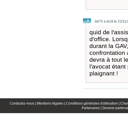
bb75 a écrit le 22/11
quid de l'assi
d'office. Lors
durant la GAV,
confrontation 
devra à tout l
l'avocat étant
plaignant !
Contactez-nous |
Mentions légales |
Conditions générales d'utilisation |
Char
Partenaires |
Devenir partenai