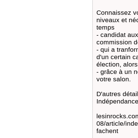
Connaissez vou
niveaux et né
temps
- candidat au
commission de 
- qui a tranfo
d'un certain 
élection, alors
- grâce à un n
votre salon.
D'autres détail
Indépendance d
lesinrocks.com
08/article/ind
fachent