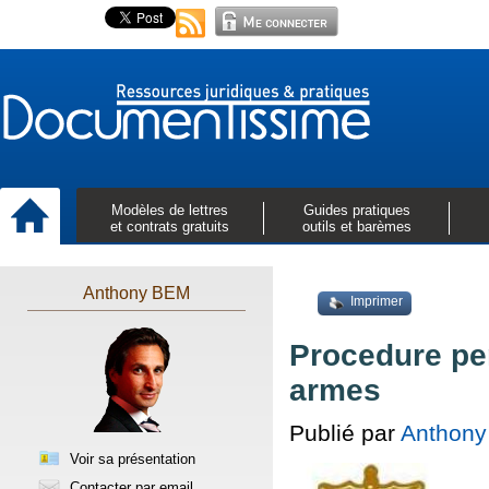
Modèles de lettres
Guides pratiques
et contrats gratuits
outils et barèmes
Anthony BEM
Imprimer
Procedure pen
armes
Publié par
Anthon
Voir sa présentation
Contacter par email