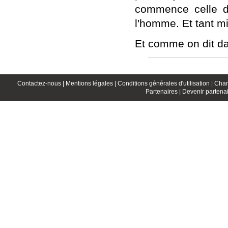
commence celle de
l'homme. Et tant m
Et comme on dit dan
Contactez-nous |
Mentions légales |
Conditions générales d'utilisation |
Char
Partenaires |
Devenir partenai