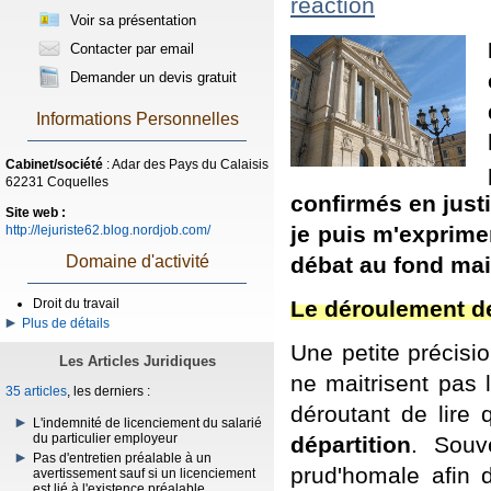
réaction
Voir sa présentation
Contacter par email
Demander un devis gratuit
Informations Personnelles
Cabinet/société
: Adar des Pays du Calaisis
62231 Coquelles
confirmés en justi
Site web :
je puis m'exprime
http://lejuriste62.blog.nordjob.com/
débat au fond mai
Domaine d'activité
Le déroulement d
Droit du travail
Plus de détails
Une petite précisi
Les Articles Juridiques
ne maitrisent pas 
35 articles
, les derniers :
déroutant de lire
L'indemnité de licenciement du salarié
du particulier employeur
départition
. Souve
Pas d'entretien préalable à un
prud'homale afin d
avertissement sauf si un licenciement
est lié à l'existence préalable