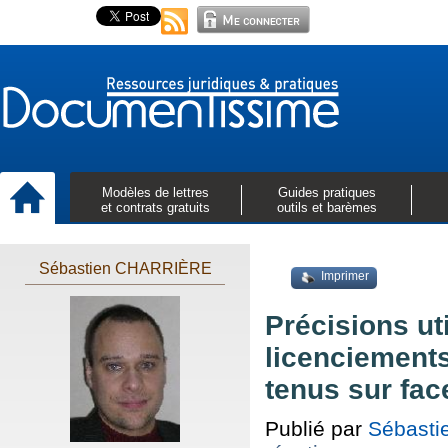
Modèles de lettres
Guides pratiques
et contrats gratuits
outils et barèmes
Sébastien CHARRIÈRE
Imprimer
Précisions ut
licenciements
tenus sur fa
Publié par
Sébast