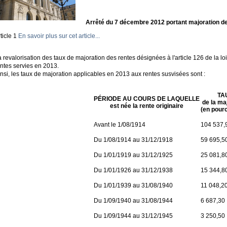
Arrêté du 7 décembre 2012 portant majoration de
ticle 1
En savoir plus sur cet article...
 revalorisation des taux de majoration des rentes désignées à l'article 126 de la l
entes servies en 2013.
nsi, les taux de majoration applicables en 2013 aux rentes susvisées sont :
TA
PÉRIODE AU COURS DE LAQUELLE
de la ma
est née la rente originaire
(en pour
Avant le 1/08/1914
104 537,
Du 1/08/1914 au 31/12/1918
59 695,5
Du 1/01/1919 au 31/12/1925
25 081,8
Du 1/01/1926 au 31/12/1938
15 344,8
Du 1/01/1939 au 31/08/1940
11 048,2
Du 1/09/1940 au 31/08/1944
6 687,30
Du 1/09/1944 au 31/12/1945
3 250,50