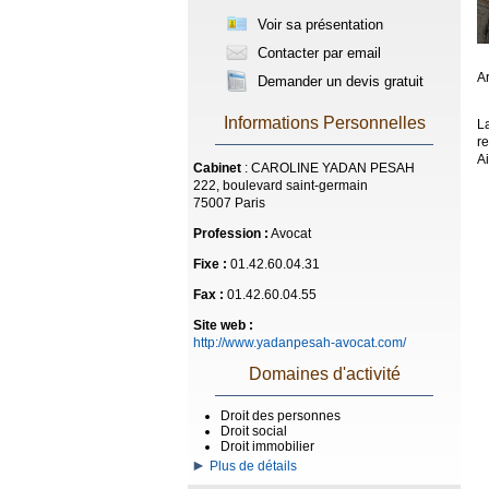
Voir sa présentation
Contacter par email
Ar
Demander un devis gratuit
Informations Personnelles
La
r
Ai
Cabinet
: CAROLINE YADAN PESAH
222, boulevard saint-germain
75007 Paris
Profession :
Avocat
Fixe :
01.42.60.04.31
Fax :
01.42.60.04.55
Site web :
http://www.yadanpesah-avocat.com/
Domaines d'activité
Droit des personnes
Droit social
Droit immobilier
Plus de détails