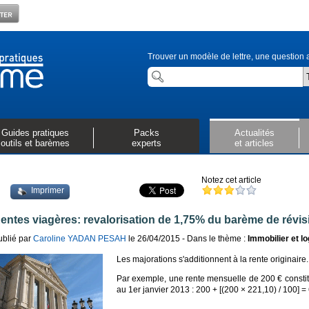
Trouver un modèle de lettre, une question a
Guides pratiques
Packs
Actualités
outils et barèmes
experts
et articles
Notez cet article
Imprimer
entes viagères: revalorisation de 1,75% du barème de révis
ublié par
Caroline YADAN PESAH
le 26/04/2015 - Dans le thème :
Immobilier et l
Les majorations s'additionnent à la rente originaire
Par exemple, une rente mensuelle de 200 € constit
au 1er janvier 2013 : 200 + [(200 × 221,10) / 100] =