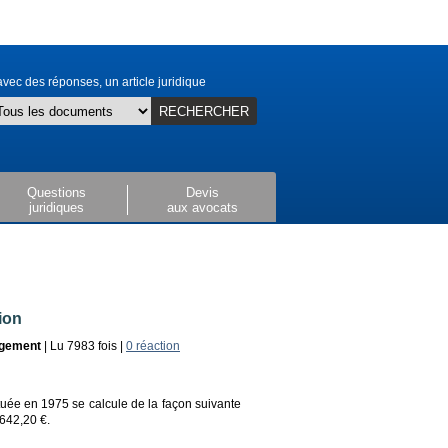
vec des réponses, un article juridique
RECHERCHER
Questions
Devis
juridiques
aux avocats
ion
ogement
| Lu 7983 fois |
0 réaction
.
uée en 1975 se calcule de la façon suivante
 642,20 €.