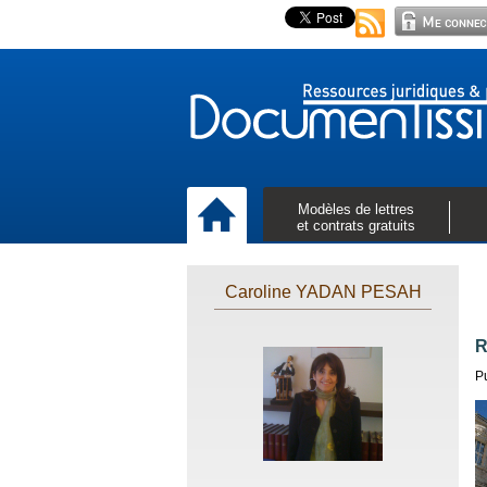
Modèles de lettres
et contrats gratuits
Caroline YADAN PESAH
R
P