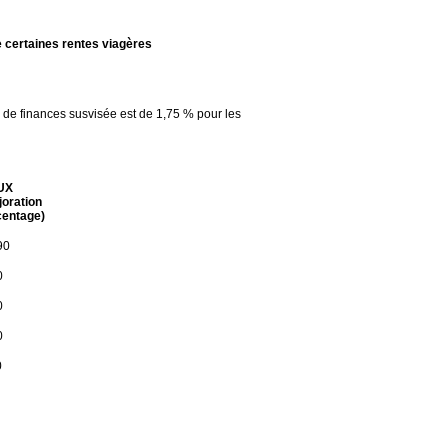
 certaines rentes viagères
oi de finances susvisée est de 1,75 % pour les
UX
joration
centage)
90
0
0
0
0