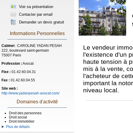
Voir sa présentation
Contacter par email
Demander un devis gratuit
Informations Personnelles
Cabinet
: CAROLINE YADAN PESAH
Le vendeur immob
222, boulevard saint-germain
l'existence d'un p
75007 Paris
haute tension à pr
Profession :
Avocat
mis à la vente, c
Fixe :
01.42.60.04.31
l'acheteur de cet
Fax :
01.42.60.04.55
important la notor
Site web :
niveau local.
http://www.yadanpesah-avocat.com/
Domaines d'activité
Droit des personnes
Droit social
Droit immobilier
Plus de détails