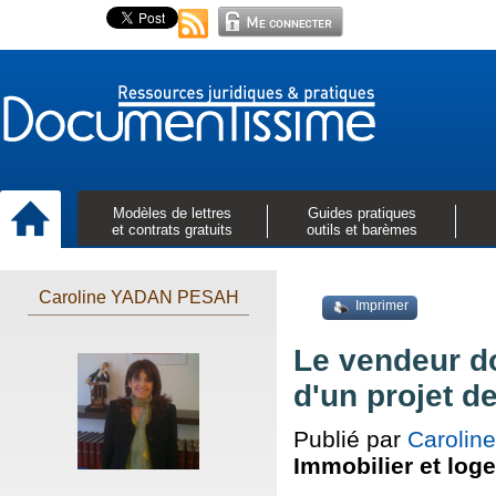
Modèles de lettres
Guides pratiques
et contrats gratuits
outils et barèmes
Caroline YADAN PESAH
Imprimer
Le vendeur do
d'un projet d
Publié par
Caroli
Immobilier et log