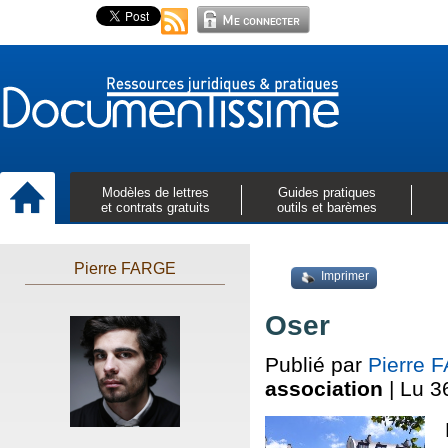
Modèles de lettres
Guides pratiques
et contrats gratuits
outils et barèmes
Pierre FARGE
Imprimer
Oser
Publié par
Pierre 
association
| Lu 3