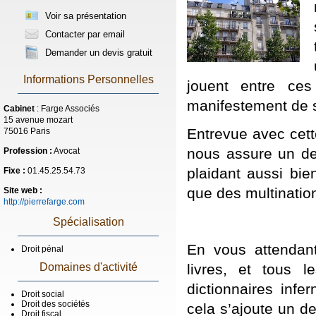
Voir sa présentation
Contacter par email
Demander un devis gratuit
Informations Personnelles
jouent entre ces
manifestement de 
Cabinet
: Farge Associés
15 avenue mozart
Entrevue avec cett
75016 Paris
nous assure un de
Profession :
Avocat
plaidant aussi bie
Fixe :
01.45.25.54.73
que des multination
Site web :
http://pierrefarge.com
Spécialisation
En vous attendant
Droit pénal
livres, et tous 
Domaines d'activité
dictionnaires infe
Droit social
Droit des sociétés
cela s’ajoute un de
Droit fiscal