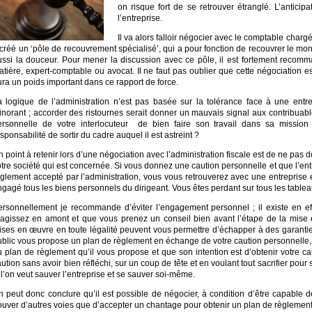
on risque fort de se retrouver étranglé. L’anticip
l’entreprise.
Il va alors falloir négocier avec le comptable charg
créé un ‘pôle de recouvrement spécialisé’, qui a pour fonction de recouvrer le mont
ussi la douceur. Pour mener la discussion avec ce pôle, il est fortement recomma
tière, expert-comptable ou avocat. Il ne faut pas oublier que cette négociation es
ra un poids important dans ce rapport de force.
a logique de l’administration n’est pas basée sur la tolérance face à une entrep
norant ; accorder des ristournes serait donner un mauvais signal aux contribuables
ersonnelle de votre interlocuteur
de bien faire son travail dans sa mission 
sponsabilité de sortir du cadre auquel il est astreint ?
 point à retenir lors d’une négociation avec l’administration fiscale est de ne pas
tre société qui est concernée. Si vous donnez une caution personnelle et que l’ent
glement accepté par l’administration, vous vous retrouverez avec une entreprise e
gagé tous les biens personnels du dirigeant. Vous êtes perdant sur tous les tablea
ersonnellement je recommande d’éviter l’engagement personnel ; il existe en effe
éagissez en amont et que vous prenez un conseil bien avant l’étape de la mise
ises en œuvre en toute légalité peuvent vous permettre d’échapper à des garanti
ublic vous propose un plan de règlement en échange de votre caution personnelle,
u plan de règlement qu’il vous propose et que son intention est d’obtenir votre 
ution sans avoir bien réfléchi, sur un coup de tête et en voulant tout sacrifier pour sa
 l’on veut sauver l’entreprise et se sauver soi-même.
 peut donc conclure qu’il est possible de négocier, à condition d’être capable de f
rouver d’autres voies que d’accepter un chantage pour obtenir un plan de règlement