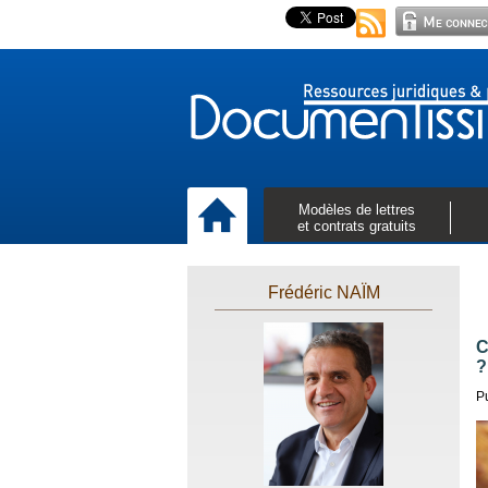
Modèles de lettres
et contrats gratuits
Frédéric NAÏM
C
?
P