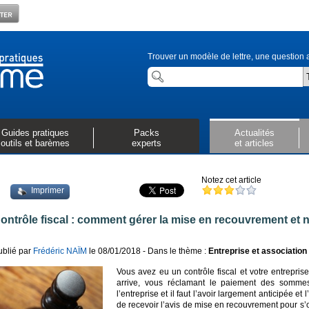
Trouver un modèle de lettre, une question a
Guides pratiques
Packs
Actualités
outils et barèmes
experts
et articles
Notez cet article
Imprimer
ontrôle fiscal : comment gérer la mise en recouvrement et 
ublié par
Frédéric NAÏM
le 08/01/2018 - Dans le thème :
Entreprise et association
Vous avez eu un contrôle fiscal et votre entrepri
arrive, vous réclamant le paiement des sommes
l’entreprise et il faut l’avoir largement anticipée et
de recevoir l’avis de mise en recouvrement pour s’or