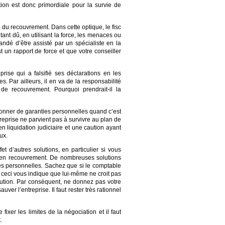
ation est donc primordiale pour la survie de
é du recouvrement. Dans cette optique, le fisc
ant dû, en utilisant la force, les menaces ou
ndé d’être assisté par un spécialiste en la
t un rapport de force et que votre conseiller
rise qui a falsifié ses déclarations en les
. Par ailleurs, il en va
de la
responsabilité
de recouvrement. Pourquoi prendrait-il la
 donner de garanties personnelles quand c’est
reprise ne parvient pas à survivre au plan de
n liquidation judiciaire et une caution ayant
ux.
t d’autres solutions, en particulier si vous
 en recouvrement. De nombreuses solutions
es personnelles. Sachez que si le comptable
 ceci vous indique que lui-même ne croit pas
caution. Par conséquent, ne donnez pas votre
uver l’entreprise. Il faut rester très rationnel
ixer les limites de la négociation et il faut
.