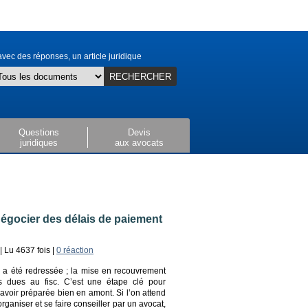
vec des réponses, un article juridique
RECHERCHER
Questions
Devis
juridiques
aux avocats
négocier des délais de paiement
| Lu 4637 fois |
0 réaction
se a été redressée ; la mise en recouvrement
 dues au fisc. C’est une étape clé pour
 l’avoir préparée bien en amont. Si l’on attend
ganiser et se faire conseiller par un avocat,