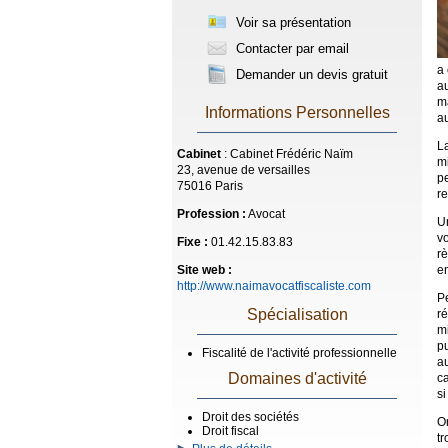
Voir sa présentation
Contacter par email
a 
Demander un devis gratuit
a
ma
Informations Personnelles
au
L
Cabinet
: Cabinet Frédéric Naïm
mi
23, avenue de versailles
p
75016 Paris
re
Profession :
Avocat
Un
vo
Fixe :
01.42.15.83.83
rè
en
Site web :
http://www.naimavocatfiscaliste.com
P
Spécialisation
r
m
p
Fiscalité de l'activité professionnelle
a
Domaines d'activité
ca
si
Droit des sociétés
On
Droit fiscal
t