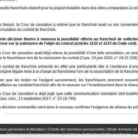
lesdits franchisés étaient pour la plupart installés dans des villes comparables à ce
e faisant, la Cour de cassation a estimé que le franchisé avait vu son consenteme
annulation du contrat de franchise.
ette décision illustre à nouveau la possibilité offerte au franchisé de sollicit
rreur sur la substance de l’objet du contrat
(articles 1132 et 1133 du Code civil).
 Cour de cassation avait déjà retenu la possibilité d’une telle annulation, en an
r le franchiseur lors de la conclusion du contrat
(Cass. 10 juin 2020, n° 18-21.536)
e contrat de franchise présente en effet une particularité liée à l’existence d’u
origine légale mise à la charge du franchiseur lors de la souscription de la franch
ien que les textes ne l’exigent aucunement, les franchiseurs prennent souvent 
affaires au candidat franchisé afin de le rassurer sur l’investissement dans le résea
a Cour de cassation a déjà jugé que cette communication volontaire doit toutefoi
Cass. com., 13 septembre 2017, n° 15-19.740).
a décision commentée vient donc à nouveau confirmer l’exigence de sérieux du prévi
ions générales d'utilisation |
Charte des données personnelles |
Mode d'emploi de 
Partenaires |
Devenir partenaire |
Conditions d'utilisation Profils Juridiques