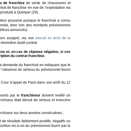
u de franchise
de vente de chaussures et
rat de franchise en vue de l’exploitation via
produits à Quimper (29).
cution poussive puisque le franchisé a connu
née, bien loin des montants prévisionnels
néfices annoncés).
alors assigné, via son
avocat en droit de la
résolution dudit contrat.
ieux et, en cas de réponse négative, si ces
iption du contrat franchise.
9 la demande du franchisé en indiquant que le
er l’absence de sérieux du prévisionnel fourni
a Cour d’appel de Paris dans son arrêt du 12
ournis par le
franchiseur
doivent revêtir un
anchiseur était dénué de sérieux et insincère
ranchiseur sur deux années consécutives ;
de résultats faiblement positifs, négatifs ou
ion vis-à-vis du prévisionnel fourni par le