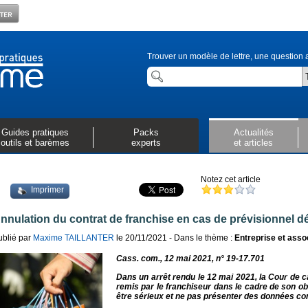
Trouver un modèle de lettre, une question a
Guides pratiques
Packs
Actualités
outils et barèmes
experts
et articles
Notez cet article
Imprimer
nnulation du contrat de franchise en cas de prévisionnel d
ublié par
Maxime TAILLANTER
le 20/11/2021 - Dans le thème :
Entreprise et asso
Cass. com., 12 mai 2021, n° 19-17.701
Dans un arrêt rendu le 12 mai 2021, la Cour de c
remis par le franchiseur dans le cadre de son obl
être sérieux et ne pas présenter des données co