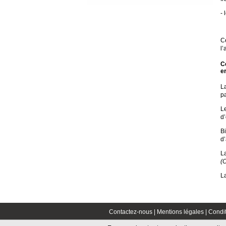
- 
C
l’
C
e
La
pa
L
d’
B
d’
L
(
L
Contactez-nous |
Mentions légales |
Condit