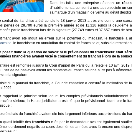
Dans les faits, une entreprise détenant un
résea
d’habillement a consenti à une autre société un cont
sa marque d’un magasin de vente au détail desdits 
e contrat de franchise a été conclu le 18 janvier 2013 a très vite connu une exé
es pertes de 28.700 euros la première année et de 11.328 euros la deuxième an
ancés par le franchiseur lors de la signature (27.749 euros et 37.657 euros de bé
stimant avoir été induit en erreur sur le potentiel du magasin, le franchisé a 
ranchise
, le franchiseur en annulation du contrat de franchise et, subsidiairement en 
e posait donc la question de savoir si le prévisionnel du franchiseur était sér
onnées financières avaient vicié le consentement du franchisé lors de la souscr
affaire est remontée jusqu’à la Cour d’appel de Paris qui a rejeté le 10 avril 201
ul fait de ne pas avoir atteint les montants du franchiseur ne suffit pas à démontr
rs de la signature.
aisie d’un pourvoi du franchisé, la Cour de cassation a censuré la motivation de l
ai 2021.
n rappelant le principe selon lequel les comptes prévisionnels volontairement f
ractère sérieux, la Haute juridiction a estimé que le prévisionnel fourni par le fr
uisque :
les résultats du franchisé avaient été très largement inférieurs aux prévisions du f
la quasi-totalité des
franchisés
cités par le demandeur avaient également souffert 
ême lourdement négatifs au cours des mêmes années, avec là encore une disproport
anchiseur ;