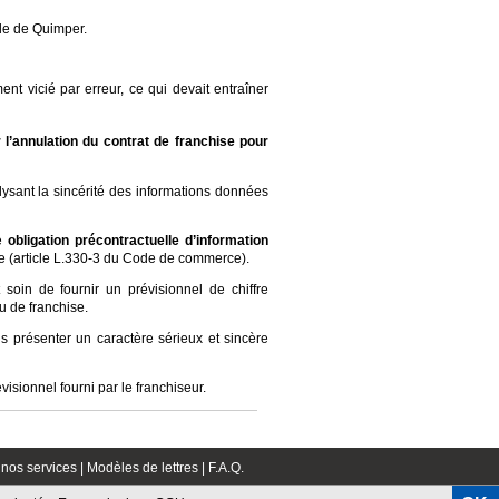
lle de Quimper.
nt vicié par erreur, ce qui devait entraîner
er l’annulation du contrat de franchise pour
alysant la sincérité des informations données
.
ne
obligation précontractuelle d’information
ise (article L.330-3 du Code de commerce).
soin de fournir un prévisionnel de chiffre
u de franchise.
s présenter un caractère sérieux et sincère
sionnel fourni par le franchiseur.
nos services |
Modèles de lettres |
F.A.Q.