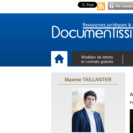
Modèles de lettres
et contrats gratuits
Maxime TAILLANTER
A
P