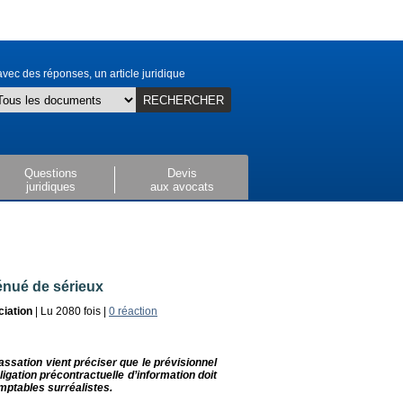
vec des réponses, un article juridique
RECHERCHER
Questions
Devis
juridiques
aux avocats
énué de sérieux
ciation
| Lu 2080 fois |
0 réaction
assation vient préciser que le prévisionnel
igation précontractuelle d’information doit
mptables surréalistes.