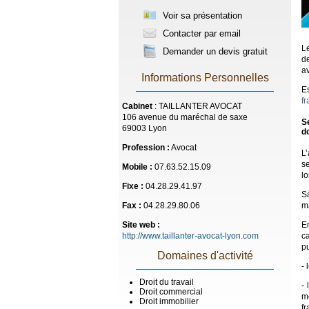
Voir sa présentation
Contacter par email
L
Demander un devis gratuit
d
av
Informations Personnelles
E
f
Cabinet
: TAILLANTER AVOCAT
106 avenue du maréchal de saxe
S
69003 Lyon
d
Profession :
Avocat
L’
se
Mobile :
07.63.52.15.09
lo
Fixe :
04.28.29.41.97
S
m
Fax :
04.28.29.80.06
E
Site web :
ca
http://www.taillanter-avocat-lyon.com
p
Domaines d'activité
- 
Droit du travail
- 
Droit commercial
m
Droit immobilier
fr