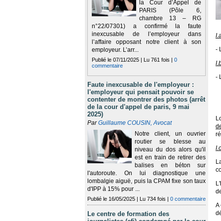
la Cour d’Appel de
PARIS (Pôle 6,
chambre 13 – RG
n°22/07301) a confirmé la faute
inexcusable de l’employeur dans
I.
l’affaire opposant notre client à son
- 
employeur. L’arr...
Publié le 07/11/2025 | Lu 761 fois |
0
I.
commentaire
- 
Faute inexcusable de l'employeur :
-
l'employeur qui pensait pouvoir se
contenter de montrer des photos (arrêt
-
de la cour d'appel de paris, 9 mai
2025)
L
Par
Guillaume COUSIN, Avocat
d
Notre client, un ouvrier
ré
routier se blesse au
I.
niveau du dos alors qu'il
est en train de retirer des
L
balises en béton sur
c
l'autoroute. On lui diagnostique une
lombalgie aiguë, puis la CPAM fixe son taux
L
d'IPP à 15% pour ...
d
Publié le 16/05/2025 | Lu 734 fois |
0 commentaire
A
dé
Le centre de formation des