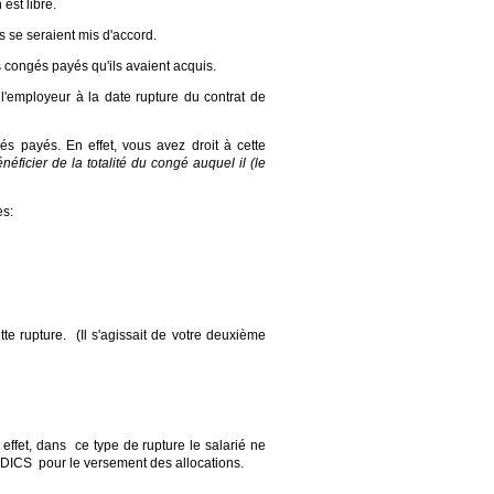
est libre.
es se seraient mis d'accord.
s congés payés qu'ils avaient acquis.
l'employeur à la date rupture du contrat de
 payés. En effet, vous avez droit à cette
néficier de la totalité du congé auquel il (le
es:
ette rupture.
(Il s'agissait de votre deuxième
 effet, dans
ce type de rupture le salarié ne
SEDICS pour le versement des allocations.