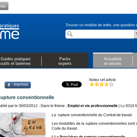
Trouver un modèle de lettre, une question a
Guides pratiques
Packs
Actualités
outils et barèmes
experts
et articles
Notez cet article
Imprimer
upture conventionnelle
ublié par
le 30/03/2012 - Dans le thème :
Emploi et vie professionnelle
| Lu 9316 f
La
rupture conventionnelle du Contrat de travail.
Les modalités de la rupture conventionnelles sont 
Code du travail.
I. La Procédure de rupture conventionnelle