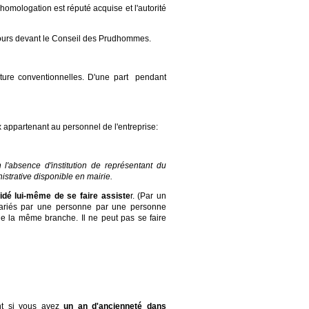
l'homologation est réputé acquise et l'autorité
recours devant le Conseil des Prudhommes.
ture conventionnelles. D'une part pendant
x appartenant au personnel de l'entreprise:
 l'absence d'institution de représentant du
nistrative disponible en mairie.
cidé lui-même de se faire assiste
r. (Par un
alariés par une personne par une personne
e la même branche. Il ne peut pas se faire
ent si vous avez
un an d'ancienneté dans