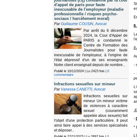
journalistes (cfj) condamné par la cour
Si
d'appel de paris pour faute
es
inexcusable de l'employeur (maladie
professionnelle / risques psycho-
En
sociaux / harcèlement moral)
Par
Guillaume COUSIN, Avocat
II
Par arrêt du 6 décembre
L
2024, la Cour d'Appel de
l'
PARIS a condamné le
Centre de Formation des
II
Journalistes pour faute
inexcusable de l'employeur, à l'origine de
Au
l'état dépressif d'un de ses enseignants
- 
Notre client enseignait depuis de nombre...
Publié le 10/12/2024 | Lu 2423 fois |
0
-
commentaire
pe
Infractions sexuelles sur mineur
L
Par
Vanessa CANETTI, Avocat
s
Infractions sexuelles sur
a
mineur Un mineur victime
as
de violences à caractère
II
sexuel (couramment
appelée abus sexuels) fait
-
l'objet d'une protection particulière. Il peut
ainsi faire appel à des services spécialisés
* 
et déposer...
L
Publié le 27/11/2023 | Lu 2897 fois |
0