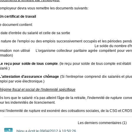
'employeur devra vous remettre les documents suivants:
Un certificat de travail
e document contient:
a date d'entrée du salarié et celle de sa so
a nature de l'emploi ou des emplois successivement occupés et les périodes pend
e solde du nombre d'heures acquise au titre 
ormation non utilisé L'organisme collecteur paritaire agrée compétent pour verse
rmation)
Le reçu pour solde de tous compte
. (le reçu pour solde de tous compte est établ
larié.)
L'attestation d'assurance chômage
(Si l'entreprise comprend dix salariés et pl
ploi par voie électronique.)
Régime fiscal et social de l'indemnité spécifique
s lors que le salarié n'a pas atteint l'âge de la retraite, l'indemnité de rupture co
our les indemnités de licenciement.
nsi l'indemnité de rupture est exonéré des cotisations sociales, de la CSG et CRDS
Les derniers commentaires (1)
bijou a écrit le 09/04/2012 à 10:50:26