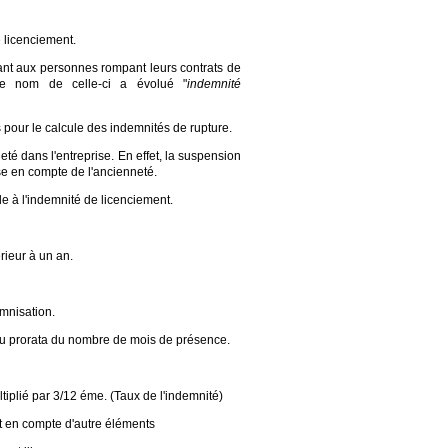
e licenciement.
tant aux personnes rompant leurs contrats de
(Le nom de celle-ci a évolué "
indemnité
 pour le calcule des indemnités de rupture.
té dans l'entreprise. En effet, la suspension
ise en compte de l'ancienneté.
e à l'indemnité de licenciement.
rieur à un an.
emnisation.
 au prorata du nombre de mois de présence.
tiplié par 3/12 éme. (Taux de l'indemnité)
nt en compte d'autre éléments