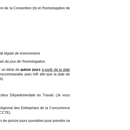
re de la Convention (b) et l'homologation de
ité légale de licenciement.
ain du jour de l'homologation.
s un délai de
quinze jours
à partir de la date
ttre recommandée avec A/R afin que la date de
l)
cteur Départementale du Travail. (Je vous
 Régional des Entreprises de la Concurrence
ECCTE).
is de quinze jours ouvrables pour prendre sa