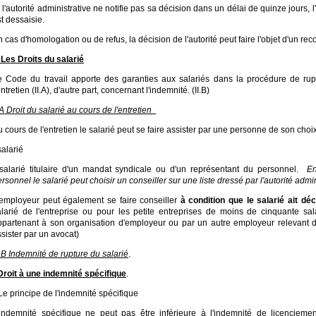
 l'autorité administrative ne notifie pas sa décision dans un délai de quinze jours, 
t dessaisie.
 cas d'homologation ou de refus, la décision de l'autorité peut faire l'objet d'un 
. Les Droits du salarié
e Code du travail apporte des garanties aux salariés dans la procédure de rup
entretien (II.A), d'autre part, concernant l'indemnité. (II.B)
.A Droit du salarié au cours de l'entretien
 cours de l'entretien le salarié peut se faire assister par une personne de son choi
salarié
 salarié titulaire d'un mandat syndicale ou d'un représentant du personnel.
En
rsonnel le salarié peut choisir un conseiller sur une liste dressé par l'autorité admi
'employeur peut également se faire conseiller
à condition que le salarié ait dé
alarié de l'entreprise ou pour les petite entreprises de moins de cinquante s
ppartenant à son organisation d'employeur ou par un autre employeur relevant d
sister par un avocat)
.B Indemnité de rupture du salarié
.
Droit à une indemnité spécifique
.
Le principe de l'indemnité spécifique
'indemnité spécifique ne peut pas être inférieure à l'indemnité de licenciem