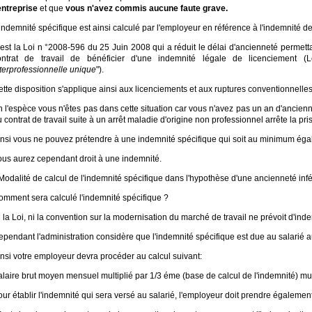
entreprise
et que
vous n'avez commis aucune faute grave.
indemnité spécifique est ainsi calculé par l'employeur en référence à l'indemnité d
'est la Loi n °2008-596 du 25 Juin 2008 qui a réduit le délai d'ancienneté permet
ontrat de travail de bénéficier d'une indemnité légale de licenciement 
nterprofessionnelle unique
").
tte disposition s'applique ainsi aux licenciements et aux ruptures conventionnelles
 l'espèce vous n'êtes pas dans cette situation car vous n'avez pas un an d'ancienne
 contrat de travail suite à un arrêt maladie d'origine non professionnel arrête la pr
insi vous ne pouvez prétendre à une indemnité spécifique qui soit au minimum égal
ous aurez cependant droit à une indemnité.
Modalité de calcul de l'indemnité spécifique dans l'hypothèse d'une ancienneté infé
omment sera calculé l'indemnité spécifique ?
 la Loi, ni la convention sur la modernisation du marché de travail ne prévoit d'ind
ependant l'administration considère que l'indemnité spécifique est due au salarié
nsi votre employeur devra procéder au calcul suivant:
laire brut moyen mensuel multiplié par 1/3 éme (base de calcul de l'indemnité) mul
ur établir l'indemnité qui sera versé au salarié, l'employeur doit prendre égaleme