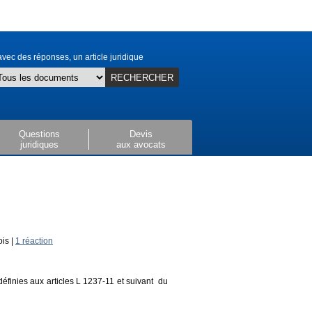
vec des réponses, un article juridique
RECHERCHER
Questions
Devis
juridiques
aux avocats
ois |
1 réaction
définies aux articles L 1237-11 et suivant
du