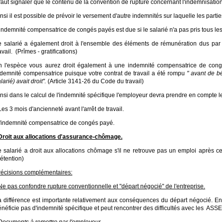
 faut signaler que le contenu de la convention de rupture concernant l'indemnisation 
nsi il est possible de prévoir le versement d'autre indemnités sur laquelle les parti
indemnité compensatrice de congés payés est due si le salarié n'a pas pris tous le
e salarié a également droit à l'ensemble des éléments de rémunération dus par 
avail.
(Prîmes - gratifications)
n l'espèce vous aurez droit également à une indemnité compensatrice de congés
ndemnité compensatrice puisque votre contrat de travail a été rompu
" avant de bé
larié) avait droit".
(Article 3141-26 du Code du travail)
nsi dans le calcul de l'indemnité spécifique l'employeur devra prendre en compte l
Les 3 mois d'ancienneté avant l'arrêt de travail.
 l'indemnité compensatrice de congés payé.
 Droit aux allocations d'assurance-chômage.
e salarié a droit aux allocations chômage s'il ne retrouve pas un emploi après c
étention)
récisions complémentaires:
Ne pas confondre rupture conventionnelle et "départ négocié" de l'entreprise.
a différence est importante relativement aux conséquences du départ négocié. En
néficie pas d'indemnité spécifique et peut rencontrer des difficultés avec les AS
 Documents à remettre par l'employeur