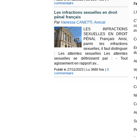
commentaire
l'
L'
Les infractions sexuelles en droit
pénal français
C
Par
Vanessa CANETTI, Avocat
c
LES INFRACTIONS
i
SEXUELLES EN DROIT
PÉNAL Français Ainsi,
Ce
parmi les infractions
En
sexuelles, il faut distinguer
du
: Les atteintes sexuelles Les atteintes
sexuelles se définissent par : - Tout
A
agissement en rapport av...
V
Publié le 27/11/2023 | Lu 3680 fois |
0
commentaire
* 
C
Ni
C
Ai
Sa
Po