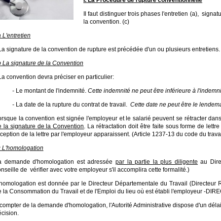
Il faut distinguer trois phases l'entretien (a),
signatu
la convention. (c)
a L'entretien
La signature de la convention de rupture est précédée d'un ou plusieurs entretiens.
b La signature de la Convention
La convention devra préciser en particulier:
 Le montant de l'indemnité.
Cette indemnité ne peut être inférieure à l'indemn
 La date de la rupture du contrat de travail.
Cette date ne peut être le lendem
orsque la convention est signée l'employeur et le salarié peuvent se rétracter dan
e la signature de la Convention
. La rétractation doit être faite sous forme de le
ception de la lettre par l'employeur apparaissent. (Article 1237-13 du code du travai
c L'homologation
a demande d'homologation est adressée
par la partie la plus diligente
au Dire
onseille de
vérifier avec votre employeur s'il accomplira cette formalité.)
'homologation est donnée par le Directeur Départementale du Travail (Directeur
e la Consommation du Travail et de l'Emploi du lieu où est établi l'employeur -DIR
 compter de la demande d'homologation, l'Autorité Administrative dispose d'un déla
cision.