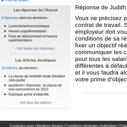
Plus de détails
Réponse de Judith
Les réponses de l'Avocat
Vous ne précisez pa
8 réponses
dont les dernières :
contrat de travail. S
Licenciement economique
employeur doit vou
Heures supplémentaires
Frais de déplacement et heures
conditions de sa ré
suplémentaires
fixer un objectif r
- Voir toutes ses réponses -
communiquer les cri
pour tous les sala
Les Articles Juridiques
différentes à défa
19 articles
, les derniers :
et il vous faudra a
La clause de mobilité mode d'emploi
votre prime d’objec
1ère partie
questions / réponses : la clause de
non-concurrence en 2022
Rubrique prime d'objectifs
- Voir tous ses articles -
Contactez-nous |
Mentions légales |
Conditions générales d'utilisation |
Char