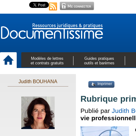
Modèles de lettres
Guides pratiques
et contrats gratuits
outils et barèmes
Judith BOUHANA
Imprimer
Rubrique prim
Publié par
Judith
vie professionnel