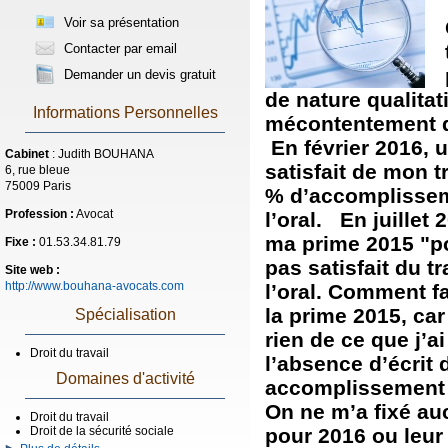
Voir sa présentation
Contacter par email
Demander un devis gratuit
de nature qualitat
Informations Personnelles
mécontentement 
En février 2016, 
Cabinet
: Judith BOUHANA
satisfait de mon 
6, rue bleue
75009 Paris
% d’accomplisseme
Profession :
Avocat
l’oral. En juillet
ma prime 2015 "po
Fixe :
01.53.34.81.79
pas satisfait du t
Site web :
http://www.bouhana-avocats.com
l’oral. Comment fa
la prime 2015, car
Spécialisation
rien de ce que j’ai
Droit du travail
l’absence d’écrit d
Domaines d'activité
accomplissement 
On ne m’a fixé auc
Droit du travail
pour 2016 ou leur
Droit de la sécurité sociale