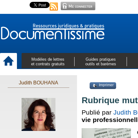
Modèles de lettres
Guides pratiques
et contrats gratuits
outils et barèmes
Judith BOUHANA
Imprimer
Rubrique mutu
Publié par
Judith
vie professionnel