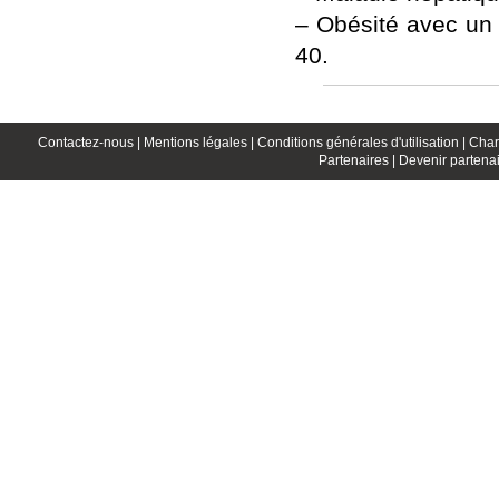
– Obésité avec un 
40.
Contactez-nous |
Mentions légales |
Conditions générales d'utilisation |
Char
Partenaires |
Devenir partenai