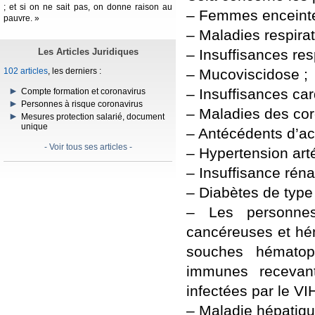
; et si on ne sait pas, on donne raison au
– Femmes enceint
pauvre. »
– Maladies respira
– Insuffisances res
Les Articles Juridiques
– Mucoviscidose ;
102 articles
, les derniers :
– Insuffisances ca
Compte formation et coronavirus
Personnes à risque coronavirus
– Maladies des cor
Mesures protection salarié, document
unique
– Antécédents d’acc
- Voir tous ses articles -
– Hypertension artér
– Insuffisance réna
– Diabètes de type
– Les personne
cancéreuses et hém
souches hématopo
immunes recevan
infectées par le VI
– Maladie hépatiqu