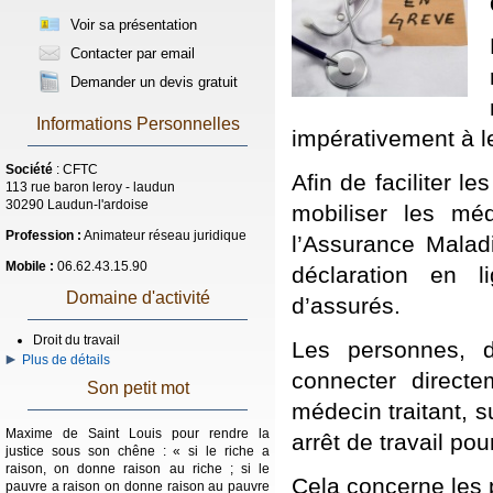
Voir sa présentation
Contacter par email
Demander un devis gratuit
Informations Personnelles
impérativement à l
Société
: CFTC
Afin de faciliter 
113 rue baron leroy - laudun
30290 Laudun-l'ardoise
mobiliser les mé
Profession :
Animateur réseau juridique
l’Assurance Malad
Mobile :
06.62.43.15.90
déclaration en l
Domaine d'activité
d’assurés.
Droit du travail
Les personnes, do
Plus de détails
connecter direct
Son petit mot
médecin traitant, s
Maxime de Saint Louis pour rendre la
arrêt de travail pou
justice sous son chêne : « si le riche a
raison, on donne raison au riche ; si le
Cela concerne les 
pauvre a raison on donne raison au pauvre