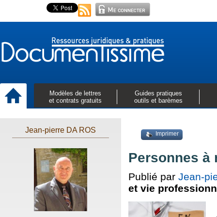
Modèles de lettres
Guides pratiques
et contrats gratuits
outils et barèmes
Jean-pierre DA ROS
Imprimer
Personnes à 
Publié par
Jean-pi
et vie professionn