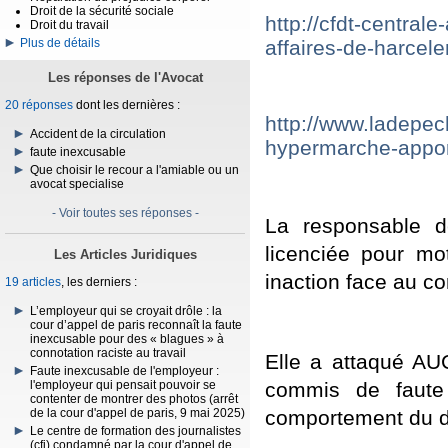
Droit de la sécurité sociale
http://cfdt-central
Droit du travail
affaires-de-harcel
Plus de détails
Les réponses de l'Avocat
20 réponses
dont les dernières :
http://www.ladepech
Accident de la circulation
hypermarche-appor
faute inexcusable
Que choisir le recour a l'amiable ou un
avocat specialise
- Voir toutes ses réponses -
La responsable 
licenciée pour mot
Les Articles Juridiques
inaction face au c
19 articles
, les derniers :
L’employeur qui se croyait drôle : la
cour d’appel de paris reconnaît la faute
inexcusable pour des « blagues » à
connotation raciste au travail
Elle a attaqué AUC
Faute inexcusable de l'employeur :
commis de faute 
l'employeur qui pensait pouvoir se
contenter de montrer des photos (arrêt
comportement du di
de la cour d'appel de paris, 9 mai 2025)
Le centre de formation des journalistes
(cfj) condamné par la cour d'appel de