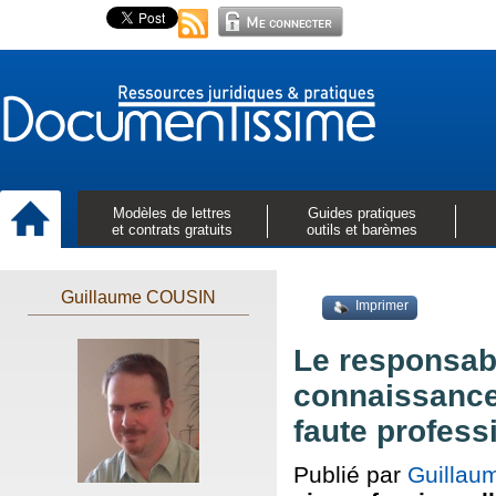
Modèles de lettres
Guides pratiques
et contrats gratuits
outils et barèmes
Guillaume COUSIN
Imprimer
Le responsab
connaissance
faute professi
Publié par
Guilla