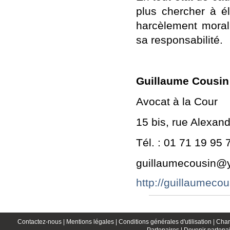
plus chercher à él
harcèlement moral. 
sa responsabilité.
Guillaume Cousin
Avocat à la Cour
15 bis, rue Alexan
Tél. : 01 71 19 95 
guillaumecousin@y
http://guillaumecou
Contactez-nous |
Mentions légales |
Conditions générales d'utilisation |
Char
Partenaires |
Devenir partenai