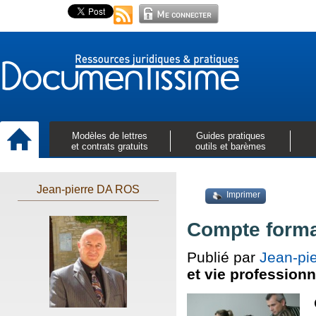
Modèles de lettres
Guides pratiques
et contrats gratuits
outils et barèmes
Jean-pierre DA ROS
Imprimer
Compte forma
Publié par
Jean-pi
et vie professionn