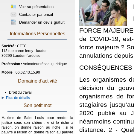
Voir sa présentation
Contacter par email
Demander un devis gratuit
FORCE MAJEURE - D
Informations Personnelles
de COVID-19, est
force majeure ? So
Société
: CFTC
113 rue baron leroy - laudun
annulations depuis
30290 Laudun-l'ardoise
Profession :
Animateur réseau juridique
CONSÉQUENCES 
Mobile :
06.62.43.15.90
Les organismes de 
Domaine d'activité
décision du gouv
Droit du travail
organismes de for
Plus de détails
stagiaires jusqu’a
Son petit mot
2020 publié au 
Maxime de Saint Louis pour rendre la
néanmoins continue
justice sous son chêne : « si le riche a
raison, on donne raison au riche ; si le
distance. 2 - Quel
pauvre a raison on donne raison au pauvre