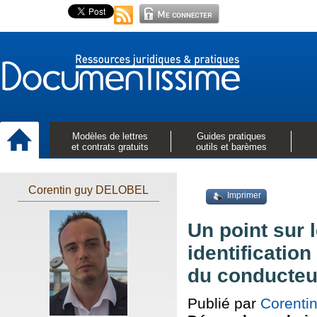
Modèles de lettres
Guides pratiques
et contrats gratuits
outils et barèmes
Corentin guy DELOBEL
Imprimer
Un point sur 
identificatio
du conducteu
Publié par
Corenti