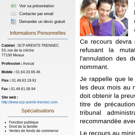
Voir sa présentation
Contacter par email
Demander un devis gratuit
Informations Personnelles
Ce recours devra 
Cabinet
: SCP ARENTS TRENNEC
refusant la mut
53, rue de la crèche
77100 Meaux
l'annulation des d
Profession :
Avocat
nommant.
Mobile :
01.64.33.66.46
Je rappelle que le
Fixe :
01.49.63.19.91
les deux mois au mi
Fax :
01.48.61.06.94
doit obtenir la pre
Site web :
http://www.scp-arents-trennec.com
titre de précautio
Spécialisations
tribunal adminis
recommandée avec 
Fonction publique
Droit de la famille
Ventes de fonds de commerce
Le recours au minis