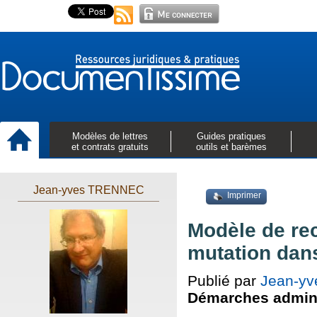
Modèles de lettres
Guides pratiques
et contrats gratuits
outils et barèmes
Jean-yves TRENNEC
Imprimer
Modèle de rec
mutation dans
Publié par
Jean-y
Démarches admini