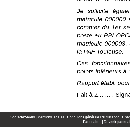
Je sollicite égal
matricule 000000 
compter du 1er s
poste au PP/ OPC
matricule 000003,
la PAF Toulouse.
Ces fonctionnair
points inférieurs à 
Rapport établi pour 
Fait à Z......... Sign
Contactez-nous |
Mentions légales |
Conditions générales d'utilisation |
Char
Partenaires |
Devenir partenai