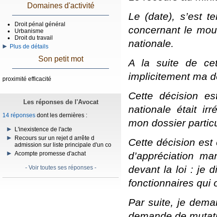
Domaines d'activité
Le (date), s’est t
Droit pénal général
concernant le mouv
Urbanisme
Droit du travail
nationale.
Plus de détails
Son petit mot
A la suite de cet
implicitement ma 
proximité efficacité
Cette décision es
Les réponses de l'Avocat
nationale était i
14 réponses
dont les dernières :
mon dossier particu
L'inexistence de l'acte
Recours sur un rejet d arrête d
Cette décision est 
admission sur liste principale d'un co
d’appréciation man
Acompte promesse d'achat
devant la loi : je 
- Voir toutes ses réponses -
fonctionnaires qui 
Par suite, je dema
demande de mutat