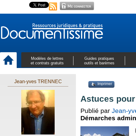
Modèles de lettres
Guides pratiques
et contrats gratuits
outils et barèmes
Jean-yves TRENNEC
Imprimer
Astuces pour 
Publié par
Jean-y
Démarches admini