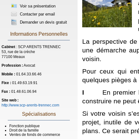
Voir sa présentation
Contacter par email
Demander un devis gratuit
Informations Personnelles
La perspective de 
Cabinet
: SCP ARENTS TRENNEC
une démarche aupr
53, rue de la crèche
77100 Meaux
voisin.
Profession :
Avocat
Pour ceux qui ent
Mobile :
01.64.33.66.46
quelques pièges à 
Fixe :
01.49.63.19.91
I
En premier lieu,
Fax :
01.48.61.06.94
construire ne peut
Site web :
http://www.scp-arents-trennec.com
Si votre voisin s’
Spécialisations
projet, inutile de
Fonction publique
plans. Ce serait pr
Droit de la famille
Ventes de fonds de commerce