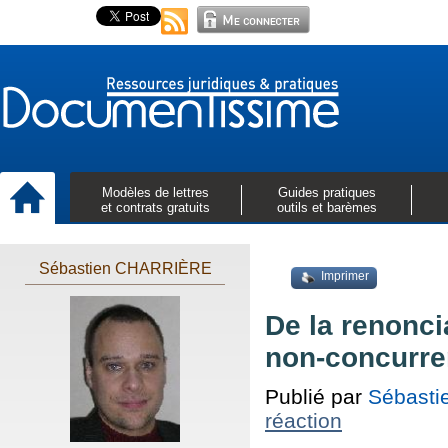
Modèles de lettres
Guides pratiques
et contrats gratuits
outils et barèmes
Sébastien CHARRIÈRE
Imprimer
De la renonci
non-concurre
Publié par
Sébast
réaction