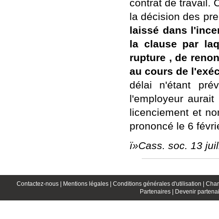
contrat de travail. 
la décision des pr
laissé dans l'ince
la clause par laq
rupture , de reno
au cours de l'exéc
délai n'étant pr
l'employeur aurait
licenciement et no
prononcé le 6 févrie
ï»Cass. soc. 13 jui
Contactez-nous |
Mentions légales |
Conditions générales d'utilisation |
Char
Partenaires |
Devenir partenai