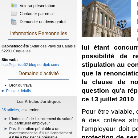
Voir sa présentation
Contacter par email
Demander un devis gratuit
Informations Personnelles
lui étant concur
Cabinet/société
: Adar des Pays du Calaisis
62231 Coquelles
possibilité de 
Site web :
stipulation au con
http://lejuriste62.blog.nordjob.com/
que la renonciati
Domaine d'activité
la clause de no
Droit du travail
question qu'a ré
Plus de détails
ce 13 juillet 2010
Les Articles Juridiques
Pour être valable, 
35 articles
, les derniers :
à des critères st
L'indemnité de licenciement du salarié
du particulier employeur
l'employeur doit p
Pas d'entretien préalable à un
avertissement sauf si un licenciement
protection de ses
est lié à l'existence préalable