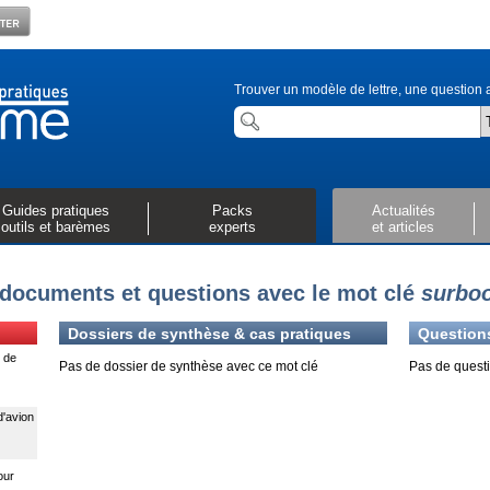
Trouver un modèle de lettre, une question a
Guides pratiques
Packs
Actualités
outils et barèmes
experts
et articles
documents et questions avec le mot clé
surbo
Dossiers de synthèse & cas pratiques
Question
 de
Pas de dossier de synthèse avec ce mot clé
Pas de questi
d'avion
our