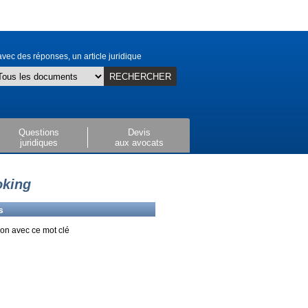
vec des réponses, un article juridique
RECHERCHER
Questions
Devis
juridiques
aux avocats
oking
s
on avec ce mot clé