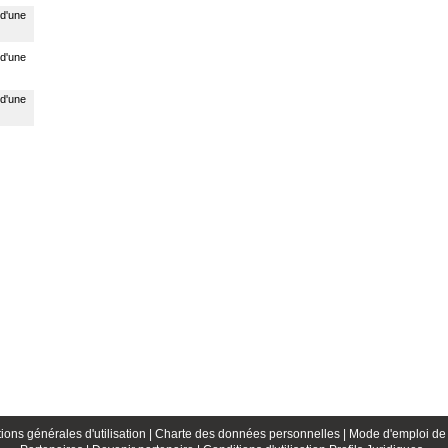
 d'une
 d'une
 d'une
ions générales d'utilisation |
Charte des données personnelles |
Mode d'emploi de 