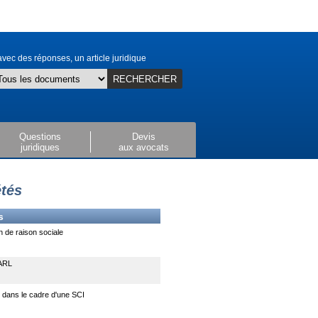
vec des réponses, un article juridique
RECHERCHER
Questions
Devis
juridiques
aux avocats
étés
s
n de raison sociale
ARL
e dans le cadre d'une SCI