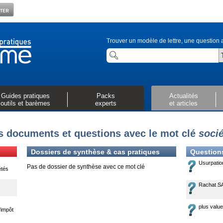
Trouver un modèle de lettre, une question a
Guides pratiques
Packs
Actualités
outils et barèmes
experts
et articles
s documents et questions avec le mot clé
soci
Dossiers de synthèse & cas pratiques
Question
Usurpatio
Pas de dossier de synthèse avec ce mot clé
étés
Rachat S
plus valu
'impôt