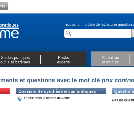
Trouver un modèle de lettre, une question a
Guides pratiques
Packs
Actualités
outils et barèmes
experts
et articles
ments et questions avec le mot clé
prix contra
Dossiers de synthèse & cas pratiques
Question
Le prix dans le contrat de vente
Pas de questi