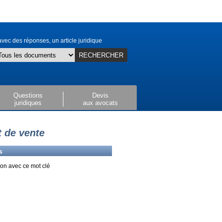
vec des réponses, un article juridique
RECHERCHER
Questions
Devis
juridiques
aux avocats
t de vente
s
on avec ce mot clé