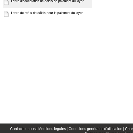
Lettre d'acceptation de délais de paiement du loyer
Lettre de refus de délais pour le paiement du loyer
Contactez-nous |
Mentions légales |
Conditions générales d'utilisation |
Char