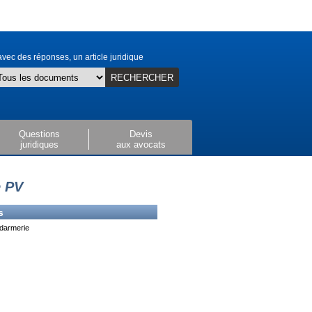
vec des réponses, un article juridique
RECHERCHER
Questions
Devis
juridiques
aux avocats
e PV
s
darmerie