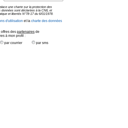
lace une charte sur la protection des
 données sont déclarées à la CNIL et
atique et libertés N°78-17 du 6/01/1978.
ns d'utilisation
et la
charte des données
 offres des
partenaires
de
s à mon profil :
par courrier
par sms