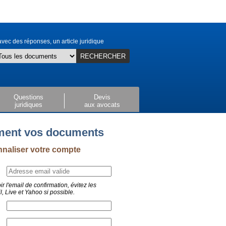
vec des réponses, un article juridique
RECHERCHER
Questions
Devis
juridiques
aux avocats
ement vos documents
nnaliser votre compte
ir l'email de confirmation, évitez les
, Live et Yahoo si possible.