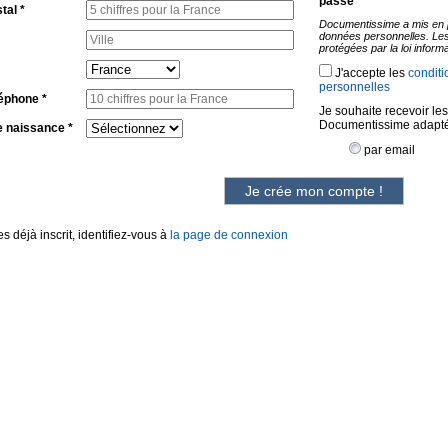
passe
tal *
Documentissime a mis en p
données personnelles. Les
protégées par la loi inform
J'accepte
les
conditio
personnelles
léphone *
Je souhaite recevoir les
Documentissime adaptée
 naissance *
par email
Je crée mon compte !
es déjà inscrit, identifiez-vous à
la page de connexion