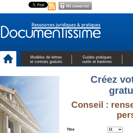
Modèles de lettres
Guides pratiques
et contrats gratuits
outils et barèmes
Créez vo
grat
Conseil : ren
per
Titre