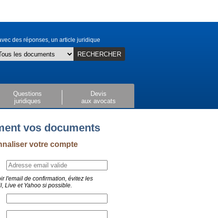
vec des réponses, un article juridique
RECHERCHER
Questions
Devis
juridiques
aux avocats
ement vos documents
nnaliser votre compte
ir l'email de confirmation, évitez les
, Live et Yahoo si possible.