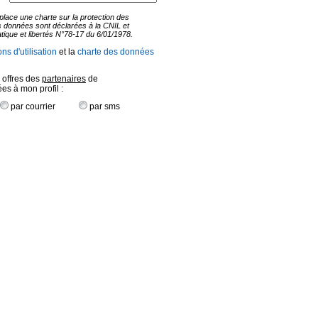
lace une charte sur la protection des
 données sont déclarées à la CNIL et
atique et libertés N°78-17 du 6/01/1978.
ns d'utilisation
et la
charte des données
 offres des
partenaires
de
s à mon profil :
par courrier
par sms