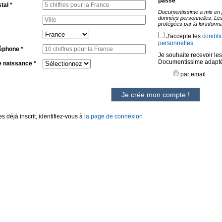
passe
tal *
Documentissime a mis en p
données personnelles. Les
protégées par la loi inform
J'accepte
les
conditio
personnelles
léphone *
Je souhaite recevoir les
Documentissime adaptée
 naissance *
par email
Je crée mon compte !
es déjà inscrit, identifiez-vous à
la page de connexion